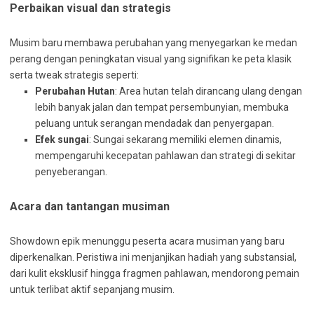
Perbaikan visual dan strategis
Musim baru membawa perubahan yang menyegarkan ke medan
perang dengan peningkatan visual yang signifikan ke peta klasik
serta tweak strategis seperti:
Perubahan Hutan
: Area hutan telah dirancang ulang dengan
lebih banyak jalan dan tempat persembunyian, membuka
peluang untuk serangan mendadak dan penyergapan.
Efek sungai
: Sungai sekarang memiliki elemen dinamis,
mempengaruhi kecepatan pahlawan dan strategi di sekitar
penyeberangan.
Acara dan tantangan musiman
Showdown epik menunggu peserta acara musiman yang baru
diperkenalkan. Peristiwa ini menjanjikan hadiah yang substansial,
dari kulit eksklusif hingga fragmen pahlawan, mendorong pemain
untuk terlibat aktif sepanjang musim.