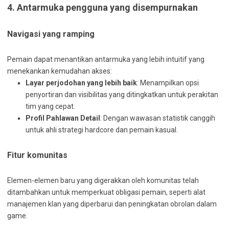
4. Antarmuka pengguna yang disempurnakan
Navigasi yang ramping
Pemain dapat menantikan antarmuka yang lebih intuitif yang
menekankan kemudahan akses:
Layar perjodohan yang lebih baik
: Menampilkan opsi
penyortiran dan visibilitas yang ditingkatkan untuk perakitan
tim yang cepat.
Profil Pahlawan Detail
: Dengan wawasan statistik canggih
untuk ahli strategi hardcore dan pemain kasual.
Fitur komunitas
Elemen-elemen baru yang digerakkan oleh komunitas telah
ditambahkan untuk memperkuat obligasi pemain, seperti alat
manajemen klan yang diperbarui dan peningkatan obrolan dalam
game.