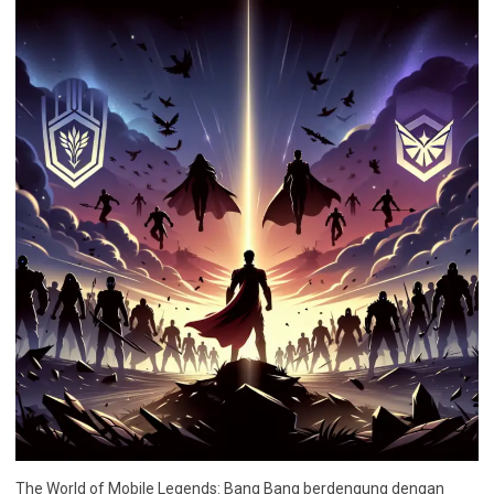
The World of Mobile Legends: Bang Bang berdengung dengan