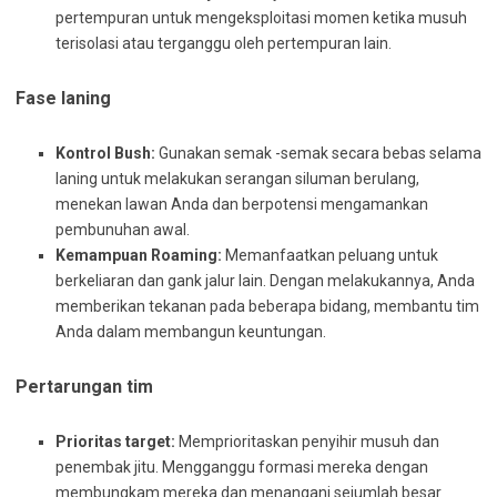
pertempuran untuk mengeksploitasi momen ketika musuh
terisolasi atau terganggu oleh pertempuran lain.
Fase laning
Kontrol Bush:
Gunakan semak -semak secara bebas selama
laning untuk melakukan serangan siluman berulang,
menekan lawan Anda dan berpotensi mengamankan
pembunuhan awal.
Kemampuan Roaming:
Memanfaatkan peluang untuk
berkeliaran dan gank jalur lain. Dengan melakukannya, Anda
memberikan tekanan pada beberapa bidang, membantu tim
Anda dalam membangun keuntungan.
Pertarungan tim
Prioritas target:
Memprioritaskan penyihir musuh dan
penembak jitu. Mengganggu formasi mereka dengan
membungkam mereka dan menangani sejumlah besar