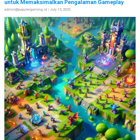
untuk Memaksimalkan Pengalaman Gameplay
admin@populergaming.id
|
July 13, 2025