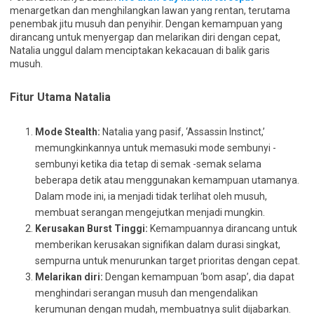
menargetkan dan menghilangkan lawan yang rentan, terutama
penembak jitu musuh dan penyihir. Dengan kemampuan yang
dirancang untuk menyergap dan melarikan diri dengan cepat,
Natalia unggul dalam menciptakan kekacauan di balik garis
musuh.
Fitur Utama Natalia
Mode Stealth:
Natalia yang pasif, ‘Assassin Instinct,’
memungkinkannya untuk memasuki mode sembunyi -
sembunyi ketika dia tetap di semak -semak selama
beberapa detik atau menggunakan kemampuan utamanya.
Dalam mode ini, ia menjadi tidak terlihat oleh musuh,
membuat serangan mengejutkan menjadi mungkin.
Kerusakan Burst Tinggi:
Kemampuannya dirancang untuk
memberikan kerusakan signifikan dalam durasi singkat,
sempurna untuk menurunkan target prioritas dengan cepat.
Melarikan diri:
Dengan kemampuan ‘bom asap’, dia dapat
menghindari serangan musuh dan mengendalikan
kerumunan dengan mudah, membuatnya sulit dijabarkan.