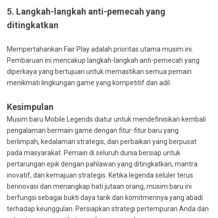
5. Langkah-langkah anti-pemecah yang
ditingkatkan
Mempertahankan Fair Play adalah prioritas utama musim ini.
Pembaruan ini mencakup langkah-langkah anti-pemecah yang
diperkaya yang bertujuan untuk memastikan semua pemain
menikmati lingkungan game yang kompetitif dan adil.
Kesimpulan
Musim baru Mobile Legends diatur untuk mendefinisikan kembali
pengalaman bermain game dengan fitur-fitur baru yang
berlimpah, kedalaman strategis, dan perbaikan yang berpusat
pada masyarakat. Pemain di seluruh dunia bersiap untuk
pertarungan epik dengan pahlawan yang ditingkatkan, mantra
inovatif, dan kemajuan strategis. Ketika legenda seluler terus
berinovasi dan menangkap hati jutaan orang, musim baru ini
berfungsi sebagai bukti daya tarik dan komitmennya yang abadi
terhadap keunggulan. Persiapkan strategi pertempuran Anda dan