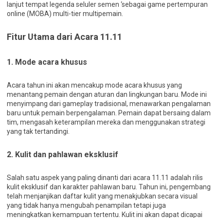
lanjut tempat legenda seluler semen ‘sebagai game pertempuran
online (MOBA) multi-tier multipemain.
Fitur Utama dari Acara 11.11
1.
Mode acara khusus
Acara tahun ini akan mencakup mode acara khusus yang
menantang pemain dengan aturan dan lingkungan baru. Mode ini
menyimpang dari gameplay tradisional, menawarkan pengalaman
baru untuk pemain berpengalaman. Pemain dapat bersaing dalam
tim, mengasah keterampilan mereka dan menggunakan strategi
yang tak tertandingi.
2.
Kulit dan pahlawan eksklusif
Salah satu aspek yang paling dinanti dari acara 11.11 adalah rilis
kulit eksklusif dan karakter pahlawan baru. Tahun ini, pengembang
telah menjanjikan daftar kulit yang menakjubkan secara visual
yang tidak hanya mengubah penampilan tetapi juga
meningkatkan kemampuan tertentu. Kulit ini akan dapat dicapai