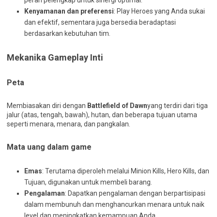
peran pelengkap untuk sinergi optimal.
Kenyamanan dan preferensi
: Play Heroes yang Anda sukai
dan efektif, sementara juga bersedia beradaptasi
berdasarkan kebutuhan tim.
Mekanika Gameplay Inti
Peta
Membiasakan diri dengan
Battlefield of Dawn
yang terdiri dari tiga
jalur (atas, tengah, bawah), hutan, dan beberapa tujuan utama
seperti menara, menara, dan pangkalan.
Mata uang dalam game
Emas
: Terutama diperoleh melalui Minion Kills, Hero Kills, dan
Tujuan, digunakan untuk membeli barang.
Pengalaman
: Dapatkan pengalaman dengan berpartisipasi
dalam membunuh dan menghancurkan menara untuk naik
level dan meningkatkan kemampuan Anda.