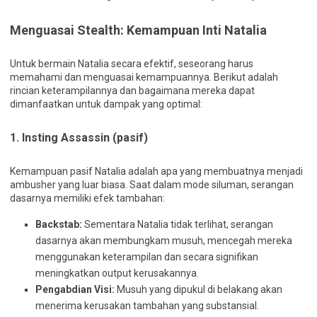
Menguasai Stealth: Kemampuan Inti Natalia
Untuk bermain Natalia secara efektif, seseorang harus
memahami dan menguasai kemampuannya. Berikut adalah
rincian keterampilannya dan bagaimana mereka dapat
dimanfaatkan untuk dampak yang optimal:
1. Insting Assassin (pasif)
Kemampuan pasif Natalia adalah apa yang membuatnya menjadi
ambusher yang luar biasa. Saat dalam mode siluman, serangan
dasarnya memiliki efek tambahan:
Backstab:
Sementara Natalia tidak terlihat, serangan
dasarnya akan membungkam musuh, mencegah mereka
menggunakan keterampilan dan secara signifikan
meningkatkan output kerusakannya.
Pengabdian Visi:
Musuh yang dipukul di belakang akan
menerima kerusakan tambahan yang substansial.