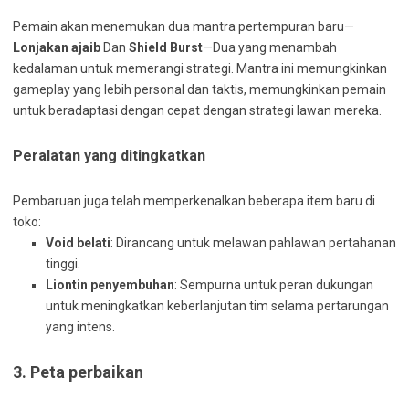
Pemain akan menemukan dua mantra pertempuran baru—
Lonjakan ajaib
Dan
Shield Burst
—Dua yang menambah
kedalaman untuk memerangi strategi. Mantra ini memungkinkan
gameplay yang lebih personal dan taktis, memungkinkan pemain
untuk beradaptasi dengan cepat dengan strategi lawan mereka.
Peralatan yang ditingkatkan
Pembaruan juga telah memperkenalkan beberapa item baru di
toko:
Void belati
: Dirancang untuk melawan pahlawan pertahanan
tinggi.
Liontin penyembuhan
: Sempurna untuk peran dukungan
untuk meningkatkan keberlanjutan tim selama pertarungan
yang intens.
3. Peta perbaikan