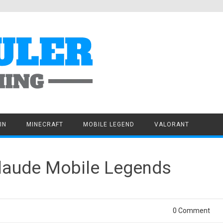
IN
MINECRAFT
MOBILE LEGEND
VALORANT
laude Mobile Legends
0 Comment