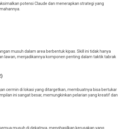
aksimalkan potensi Claude dan menerapkan strategi yang
lemahannya.
gan musuh dalam area berbentuk kipas. Skill ini tidak hanya
n lawan, menjadikannya komponen penting dalam taktik tabrak
2)
an cermin di lokasi yang ditargetkan, membuatnya bisa bertukar
mpilan ini sangat besar, memungkinkan pelarian yang kreatif dan
e semua musuh di dekatnya, menghasilkan kerusakan yang