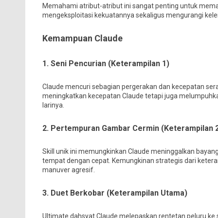
Memahami atribut-atribut ini sangat penting untuk mem
mengeksploitasi kekuatannya sekaligus mengurangi ke
Kemampuan Claude
1.
Seni Pencurian (Keterampilan 1)
Claude mencuri sebagian pergerakan dan kecepatan seran
meningkatkan kecepatan Claude tetapi juga melumpuhka
larinya.
2.
Pertempuran Gambar Cermin (Keterampilan 
Skill unik ini memungkinkan Claude meninggalkan bayang
tempat dengan cepat. Kemungkinan strategis dari ketera
manuver agresif.
3.
Duet Berkobar (Keterampilan Utama)
Ultimate dahsyat Claude melepaskan rentetan peluru k