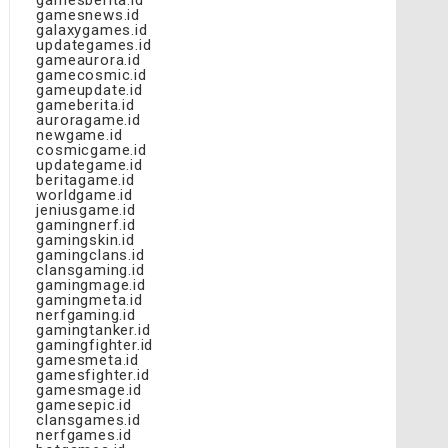
gamesberita.id
gamesnews.id
galaxygames.id
updategames.id
gameaurora.id
gamecosmic.id
gameupdate.id
gameberita.id
auroragame.id
newgame.id
cosmicgame.id
updategame.id
beritagame.id
worldgame.id
jeniusgame.id
gamingnerf.id
gamingskin.id
gamingclans.id
clansgaming.id
gamingmage.id
gamingmeta.id
nerfgaming.id
gamingtanker.id
gamingfighter.id
gamesmeta.id
gamesfighter.id
gamesmage.id
gamesepic.id
clansgames.id
nerfgames.id