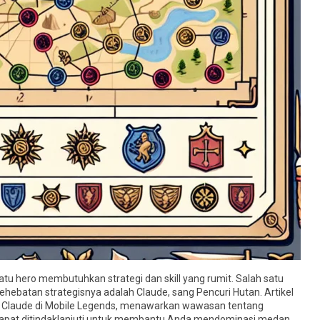
tu hero membutuhkan strategi dan skill yang rumit. Salah satu
hebatan strategisnya adalah Claude, sang Pencuri Hutan. Artikel
is Claude di Mobile Legends, menawarkan wawasan tentang
 dapat ditindaklanjuti untuk membantu Anda mendominasi medan