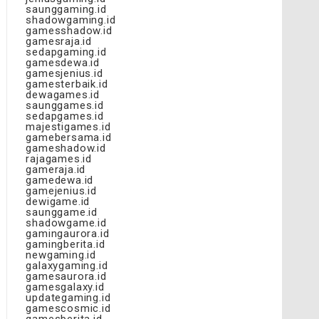
saunggaming.id
shadowgaming.id
gamesshadow.id
gamesraja.id
sedapgaming.id
gamesdewa.id
gamesjenius.id
gamesterbaik.id
dewagames.id
saunggames.id
sedapgames.id
majestigames.id
gamebersama.id
gameshadow.id
rajagames.id
gameraja.id
gamedewa.id
gamejenius.id
dewigame.id
saunggame.id
shadowgame.id
gamingaurora.id
gamingberita.id
newgaming.id
galaxygaming.id
gamesaurora.id
gamesgalaxy.id
updategaming.id
gamescosmic.id