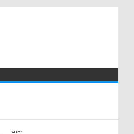
Search