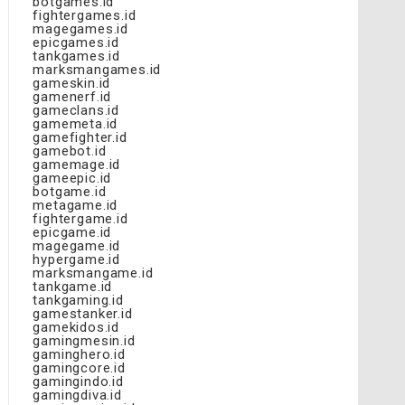
botgames.id
fightergames.id
magegames.id
epicgames.id
tankgames.id
marksmangames.id
gameskin.id
gamenerf.id
gameclans.id
gamemeta.id
gamefighter.id
gamebot.id
gamemage.id
gameepic.id
botgame.id
metagame.id
fightergame.id
epicgame.id
magegame.id
hypergame.id
marksmangame.id
tankgame.id
tankgaming.id
gamestanker.id
gamekidos.id
gamingmesin.id
gaminghero.id
gamingcore.id
gamingindo.id
gamingdiva.id