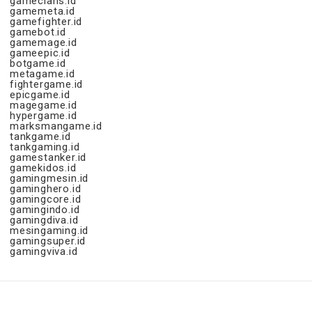
gameclans.id
gamemeta.id
gamefighter.id
gamebot.id
gamemage.id
gameepic.id
botgame.id
metagame.id
fightergame.id
epicgame.id
magegame.id
hypergame.id
marksmangame.id
tankgame.id
tankgaming.id
gamestanker.id
gamekidos.id
gamingmesin.id
gaminghero.id
gamingcore.id
gamingindo.id
gamingdiva.id
mesingaming.id
gamingsuper.id
gamingviva.id