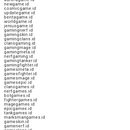
newgame.id
cosmicgame.id
updategame.id
beritagame.id
worldgame.id
jeniusgame.id
gamingnerf.id
gamingskin.id
gamingclans.id
clansgaming.id
gamingmage.id
gamingmeta.id
nerfgaming.id
gamingtanker.id
gamingfighter.id
gamesmeta.id
gamesfighter.id
gamesmage.id
gamesepic.id
clansgames.id
nerfgames.id
botgames.id
fightergames.id
magegames.id
epicgames.id
tankgames.id
marksmangames.id
gameskin.id
gamenerf.id