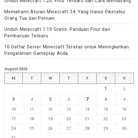
Unduh Minecraft 1.20: Fitur Terbaru dan Cara Memasang
Memahami Aturan Minecraft 34: Yang Harus Diketahui
Orang Tua dan Pemain
Unduh Minecraft 1.19 Gratis: Panduan Fitur dan
Pembaruan Terbaru
10 Daftar Server Minecraft Teratas untuk Meningkatkan
Pengalaman Gameplay Anda
August 2026
M
T
W
T
F
S
S
1
2
3
5
7
4
6
8
9
10
11
12
13
14
15
16
17
18
19
20
21
22
23
24
25
26
27
28
29
30
31