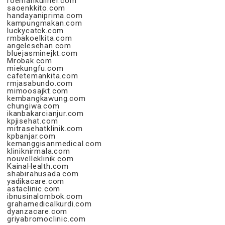
roemahkuliner.com
saoenkkito.com
handayaniprima.com
kampungmakan.com
luckycatck.com
rmbakoelkita.com
angelesehan.com
bluejasminejkt.com
Mrobak.com
miekungfu.com
cafetemankita.com
rmjasabundo.com
mimoosajkt.com
kembangkawung.com
chungiwa.com
ikanbakarcianjur.com
kpjisehat.com
mitrasehatklinik.com
kpbanjar.com
kemanggisanmedical.com
kliniknirmala.com
nouvelleklinik.com
KainaHealth.com
shabirahusada.com
yadikacare.com
astaclinic.com
ibnusinalombok.com
grahamedicalkurdi.com
dyanzacare.com
griyabromoclinic.com