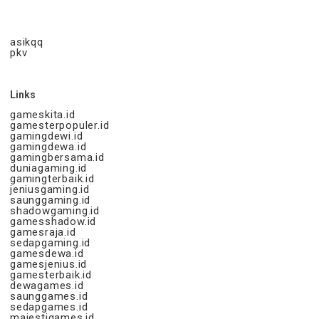
asikqq
pkv
Links
gameskita.id
gamesterpopuler.id
gamingdewi.id
gamingdewa.id
gamingbersama.id
duniagaming.id
gamingterbaik.id
jeniusgaming.id
saunggaming.id
shadowgaming.id
gamesshadow.id
gamesraja.id
sedapgaming.id
gamesdewa.id
gamesjenius.id
gamesterbaik.id
dewagames.id
saunggames.id
sedapgames.id
majestigames.id