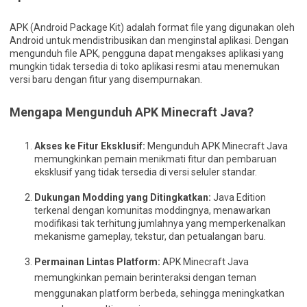
APK (Android Package Kit) adalah format file yang digunakan oleh
Android untuk mendistribusikan dan menginstal aplikasi. Dengan
mengunduh file APK, pengguna dapat mengakses aplikasi yang
mungkin tidak tersedia di toko aplikasi resmi atau menemukan
versi baru dengan fitur yang disempurnakan.
Mengapa Mengunduh APK Minecraft Java?
Akses ke Fitur Eksklusif:
Mengunduh APK Minecraft Java
memungkinkan pemain menikmati fitur dan pembaruan
eksklusif yang tidak tersedia di versi seluler standar.
Dukungan Modding yang Ditingkatkan:
Java Edition
terkenal dengan komunitas moddingnya, menawarkan
modifikasi tak terhitung jumlahnya yang memperkenalkan
mekanisme gameplay, tekstur, dan petualangan baru.
Permainan Lintas Platform:
APK Minecraft Java
memungkinkan pemain berinteraksi dengan teman
menggunakan platform berbeda, sehingga meningkatkan