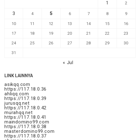
1
2
3
5
4
6
7
8
9
10
11
12
13
14
15
16
17
18
19
20
21
22
23
24
25
26
27
28
29
30
31
« Jul
LINK LAINNYA
asikqq.com
https://117.18.0.36
ahliqq.com
https://117.18.0.39
jurusqq.net
https://117.18.0.42
murahqq.net
https://117.18.0.41
maindomino99.com
https://117.18.0.38
masterdomino99.com
https://117.18.0.37