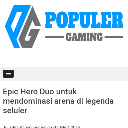
Skip
to
content
Epic Hero Duo untuk
mendominasi arena di legenda
seluler
By
admin@populergaming.id
|
July 2, 2025