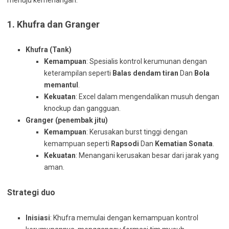
menuju kemenangan.
1.
Khufra dan Granger
Khufra (Tank)
Kemampuan
: Spesialis kontrol kerumunan dengan
keterampilan seperti
Balas dendam tiran
Dan
Bola
memantul
.
Kekuatan
: Excel dalam mengendalikan musuh dengan
knockup dan gangguan.
Granger (penembak jitu)
Kemampuan
: Kerusakan burst tinggi dengan
kemampuan seperti
Rapsodi
Dan
Kematian Sonata
.
Kekuatan
: Menangani kerusakan besar dari jarak yang
aman.
Strategi duo
Inisiasi
: Khufra memulai dengan kemampuan kontrol