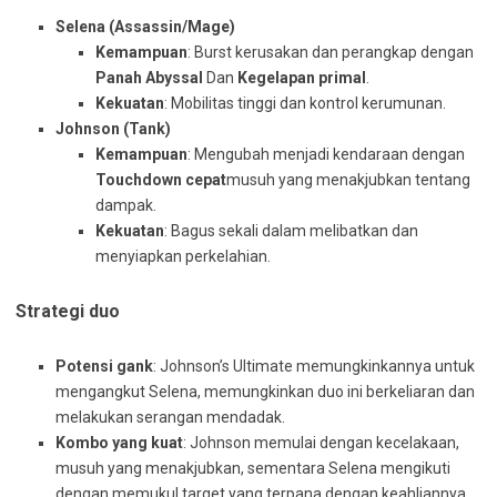
Selena (Assassin/Mage)
Kemampuan
: Burst kerusakan dan perangkap dengan
Panah Abyssal
Dan
Kegelapan primal
.
Kekuatan
: Mobilitas tinggi dan kontrol kerumunan.
Johnson (Tank)
Kemampuan
: Mengubah menjadi kendaraan dengan
Touchdown cepat
musuh yang menakjubkan tentang
dampak.
Kekuatan
: Bagus sekali dalam melibatkan dan
menyiapkan perkelahian.
Strategi duo
Potensi gank
: Johnson’s Ultimate memungkinkannya untuk
mengangkut Selena, memungkinkan duo ini berkeliaran dan
melakukan serangan mendadak.
Kombo yang kuat
: Johnson memulai dengan kecelakaan,
musuh yang menakjubkan, sementara Selena mengikuti
dengan memukul target yang terpana dengan keahliannya.