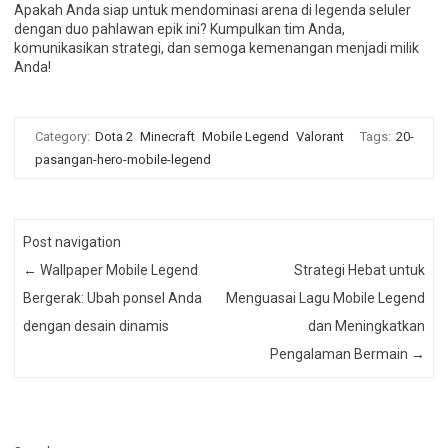
Apakah Anda siap untuk mendominasi arena di legenda seluler
dengan duo pahlawan epik ini? Kumpulkan tim Anda,
komunikasikan strategi, dan semoga kemenangan menjadi milik
Anda!
Category:
Dota 2
Minecraft
Mobile Legend
Valorant
Tags:
20-
pasangan-hero-mobile-legend
Post navigation
←
Wallpaper Mobile Legend
Strategi Hebat untuk
Bergerak: Ubah ponsel Anda
Menguasai Lagu Mobile Legend
dengan desain dinamis
dan Meningkatkan
Pengalaman Bermain
→