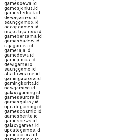
gamesdewa.id
gamesjenius.id
gamesterbaik.id
dewagames.id
saunggames.id
sedapgames.id
majestigames.id
gamebersama.id
gameshadow.id
rajagames.id
gameraja.id
gamedewa.id
gamejenius.id
dewigame.id
saunggame.id
shadowgame.id
gamingaurora.id
gamingberita.id
newgaming.id
galaxygaming.id
gamesaurora.id
gamesgalaxy.id
updategaming.id
gamescosmic.id
gamesberita.id
gamesnews.id
galaxygames.id
updategames.id
gameaurora.id
gamecosmic.id