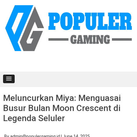
Skip
to
content
Meluncurkan Miya: Menguasai
Busur Bulan Moon Crescent di
Legenda Seluler
By
admin@populergaming.id
|
June 14, 2025