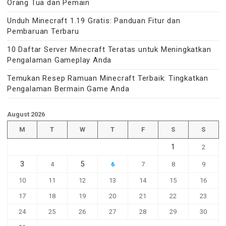
Orang Tua dan Pemain
Unduh Minecraft 1.19 Gratis: Panduan Fitur dan
Pembaruan Terbaru
10 Daftar Server Minecraft Teratas untuk Meningkatkan
Pengalaman Gameplay Anda
Temukan Resep Ramuan Minecraft Terbaik: Tingkatkan
Pengalaman Bermain Game Anda
August 2026
M
T
W
T
F
S
S
1
2
3
5
4
6
7
8
9
10
11
12
13
14
15
16
17
18
19
20
21
22
23
24
25
26
27
28
29
30