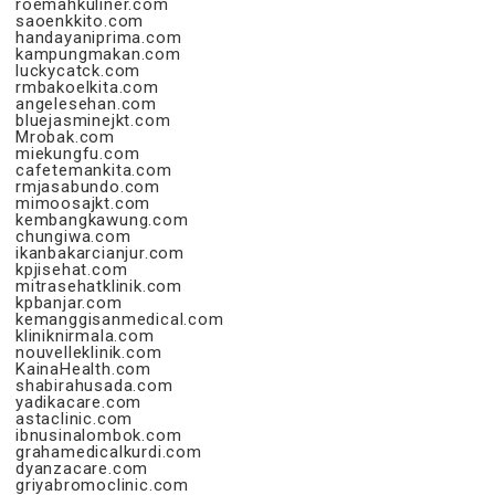
roemahkuliner.com
saoenkkito.com
handayaniprima.com
kampungmakan.com
luckycatck.com
rmbakoelkita.com
angelesehan.com
bluejasminejkt.com
Mrobak.com
miekungfu.com
cafetemankita.com
rmjasabundo.com
mimoosajkt.com
kembangkawung.com
chungiwa.com
ikanbakarcianjur.com
kpjisehat.com
mitrasehatklinik.com
kpbanjar.com
kemanggisanmedical.com
kliniknirmala.com
nouvelleklinik.com
KainaHealth.com
shabirahusada.com
yadikacare.com
astaclinic.com
ibnusinalombok.com
grahamedicalkurdi.com
dyanzacare.com
griyabromoclinic.com