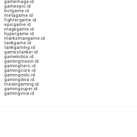
gamemage.id
gameepic.id
botgame.id
metagame.id
fightergame.id
epicgame.id
magegame.id
hypergame.id
marksmangame.id
tankgame.id
tankgaming.id
gamestanker.id
gamekidos.id
gamingmesin.id
gaminghero.id
gamingcore.id
gamingindo.id
gamingdiva.id
mesingaming.id
gamingsuper.id
gamingviva.id