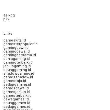
asikqq
pkv
Links
gameskita.id
gamesterpopuler.id
gamingdewi.id
gamingdewa.id
gamingbersama.id
duniagaming.id
gamingterbaik.id
jeniusgaming.id
saunggaming.id
shadowgaming.id
gamesshadow.id
gamesraja.id
sedapgaming.id
gamesdewa.id
gamesjenius.id
gamesterbaik.id
dewagames.id
saunggames.id
sedapgames.id