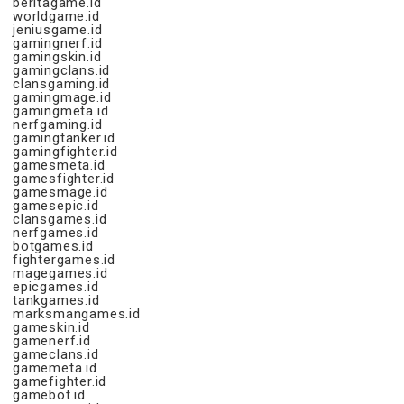
beritagame.id
worldgame.id
jeniusgame.id
gamingnerf.id
gamingskin.id
gamingclans.id
clansgaming.id
gamingmage.id
gamingmeta.id
nerfgaming.id
gamingtanker.id
gamingfighter.id
gamesmeta.id
gamesfighter.id
gamesmage.id
gamesepic.id
clansgames.id
nerfgames.id
botgames.id
fightergames.id
magegames.id
epicgames.id
tankgames.id
marksmangames.id
gameskin.id
gamenerf.id
gameclans.id
gamemeta.id
gamefighter.id
gamebot.id