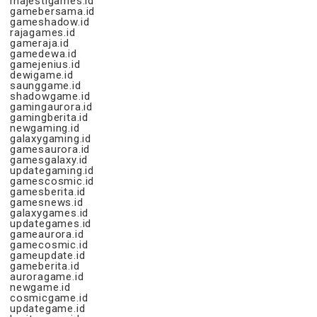
majestigames.id
gamebersama.id
gameshadow.id
rajagames.id
gameraja.id
gamedewa.id
gamejenius.id
dewigame.id
saunggame.id
shadowgame.id
gamingaurora.id
gamingberita.id
newgaming.id
galaxygaming.id
gamesaurora.id
gamesgalaxy.id
updategaming.id
gamescosmic.id
gamesberita.id
gamesnews.id
galaxygames.id
updategames.id
gameaurora.id
gamecosmic.id
gameupdate.id
gameberita.id
auroragame.id
newgame.id
cosmicgame.id
updategame.id