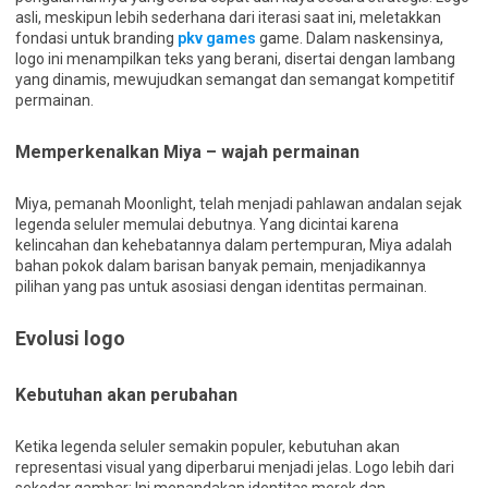
asli, meskipun lebih sederhana dari iterasi saat ini, meletakkan
fondasi untuk branding
pkv games
game. Dalam naskensinya,
logo ini menampilkan teks yang berani, disertai dengan lambang
yang dinamis, mewujudkan semangat dan semangat kompetitif
permainan.
Memperkenalkan Miya – wajah permainan
Miya, pemanah Moonlight, telah menjadi pahlawan andalan sejak
legenda seluler memulai debutnya. Yang dicintai karena
kelincahan dan kehebatannya dalam pertempuran, Miya adalah
bahan pokok dalam barisan banyak pemain, menjadikannya
pilihan yang pas untuk asosiasi dengan identitas permainan.
Evolusi logo
Kebutuhan akan perubahan
Ketika legenda seluler semakin populer, kebutuhan akan
representasi visual yang diperbarui menjadi jelas. Logo lebih dari