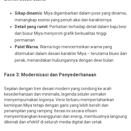
Sikap dinamis
: Miya digambarkan dalam pose yang dinamis,
menangkap esensi yang penuh aksi dari karakternya.
Detail yang rumit
: Perhatian terhadap detail dalam baju besi
dan busur Miya menyoroti grafik berkualitas tinggi
permainan.
Palet Warna
: Warna logo mencerminkan warna yang
ditemukan dalam desain karakter Miya – terutama blues dan
perak, menandakan hubungannya dengan dewi bulan.
Fase 3: Modernisasi dan Penyederhanaan
Sejalan dengan tren desain modern yang condong ke arah
kesederhanaan dan minimalis, legenda seluler semakin
menyempurnakan logonya. Versi terbaru mempertahankan
kemiripan Miya tetapi dengan garis yang lebih bersih dan
penampilan yang ramping. Iterasi ini secara efisien
menyeimbangkan keanggunan dan energi, membuatnya langsung
dikenali dan efektif di seluruh media digital dan cetak.