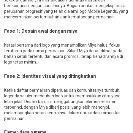
sekedar gambar; Ini menandakan identitas merek dan
beresonansi dengan audiensnya. Bagian berikut mengeksplorasi
perubahan progresif yang telah dialami logo Mobile Legends, yang
mencerminkan pertumbuhan dan kematangan permainan.
Fase 1: Desain awal dengan miya
Iterasi pertama dari logo yang menampilkan Miya halus, fokus
terutama pada nama permainan. Siluet Miya dapat dilihat pada
bahan cetak tertentu dan acara promosi, tetapi kehadirannya di
logo tetap minim.
Fase 2: Identitas visual yang ditingkatkan
Ketika daftar permainan diperluas dan komunitasnya tumbuh,
legenda seluler mengubah logo untuk memasukkan citra yang
lebih jelas. Desain baru ini menggabungkan elemen -elemen
terperinci, dengan Miya diberi posisi yang lebih menonjol,
melambangkan peran sentralnya dalam narasi dan komunitas
permainan.
Elemen desain utama