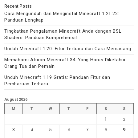
Recent Posts
Cara Mengunduh dan Menginstal Minecraft 1.21.22:
Panduan Lengkap
Tingkatkan Pengalaman Minecraft Anda dengan BSL
Shaders: Panduan Komprehensif
Unduh Minecraft 1.20: Fitur Terbaru dan Cara Memasang
Memahami Aturan Minecraft 34: Yang Harus Diketahui
Orang Tua dan Pemain
Unduh Minecraft 1.19 Gratis: Panduan Fitur dan
Pembaruan Terbaru
August 2026
M
T
W
T
F
S
S
1
2
3
5
7
9
4
6
8