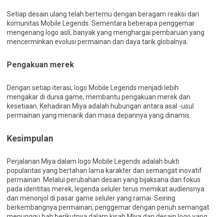
Setiap desain ulang telah bertemu dengan beragam reaksi dari
komunitas Mobile Legends. Sementara beberapa penggemar
mengenang logo asli, banyak yang menghargai pembaruan yang
mencerminkan evolusi permainan dan daya tarik globalnya.
Pengakuan merek
Dengan setiap iterasi, logo Mobile Legends menjadi lebih
mengakar di dunia game, membantu pengakuan merek dan
kesetiaan. Kehadiran Miya adalah hubungan antara asal -usul
permainan yang menarik dan masa depannya yang dinamis.
Kesimpulan
Perjalanan Miya dalam logo Mobile Legends adalah bukti
popularitas yang bertahan lama karakter dan semangat inovatif
permainan. Melalui perubahan desain yang bijaksana dan fokus
pada identitas merek, legenda seluler terus memikat audiensnya
dan menonjol di pasar game seluler yang ramai. Seiring
berkembangnya permainan, penggemar dengan penuh semangat
menunggu bab berikutnya dalam kisah Miya dan desain logo yang