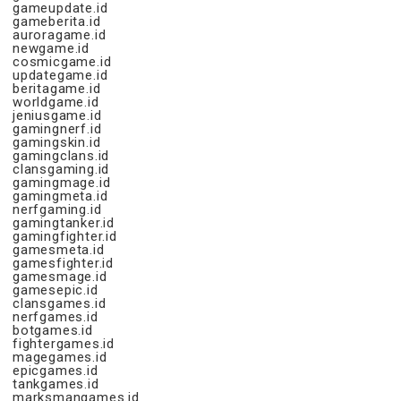
gameupdate.id
gameberita.id
auroragame.id
newgame.id
cosmicgame.id
updategame.id
beritagame.id
worldgame.id
jeniusgame.id
gamingnerf.id
gamingskin.id
gamingclans.id
clansgaming.id
gamingmage.id
gamingmeta.id
nerfgaming.id
gamingtanker.id
gamingfighter.id
gamesmeta.id
gamesfighter.id
gamesmage.id
gamesepic.id
clansgames.id
nerfgames.id
botgames.id
fightergames.id
magegames.id
epicgames.id
tankgames.id
marksmangames.id