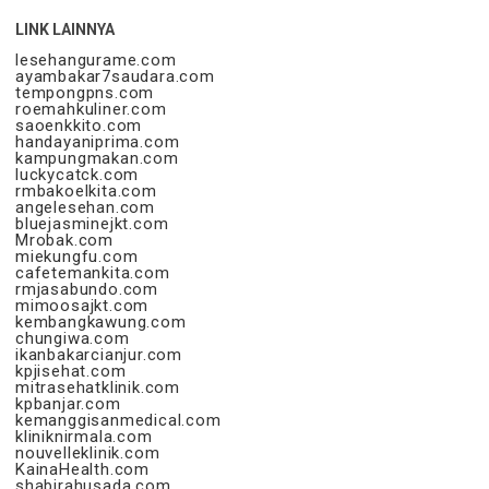
LINK LAINNYA
lesehangurame.com
ayambakar7saudara.com
tempongpns.com
roemahkuliner.com
saoenkkito.com
handayaniprima.com
kampungmakan.com
luckycatck.com
rmbakoelkita.com
angelesehan.com
bluejasminejkt.com
Mrobak.com
miekungfu.com
cafetemankita.com
rmjasabundo.com
mimoosajkt.com
kembangkawung.com
chungiwa.com
ikanbakarcianjur.com
kpjisehat.com
mitrasehatklinik.com
kpbanjar.com
kemanggisanmedical.com
kliniknirmala.com
nouvelleklinik.com
KainaHealth.com
shabirahusada.com