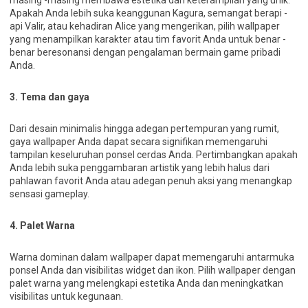
masing -masing membawa estetika dan keterampilan yang unik.
Apakah Anda lebih suka keanggunan Kagura, semangat berapi -
api Valir, atau kehadiran Alice yang mengerikan, pilih wallpaper
yang menampilkan karakter atau tim favorit Anda untuk benar -
benar beresonansi dengan pengalaman bermain game pribadi
Anda.
3.
Tema dan gaya
Dari desain minimalis hingga adegan pertempuran yang rumit,
gaya wallpaper Anda dapat secara signifikan memengaruhi
tampilan keseluruhan ponsel cerdas Anda. Pertimbangkan apakah
Anda lebih suka penggambaran artistik yang lebih halus dari
pahlawan favorit Anda atau adegan penuh aksi yang menangkap
sensasi gameplay.
4.
Palet Warna
Warna dominan dalam wallpaper dapat memengaruhi antarmuka
ponsel Anda dan visibilitas widget dan ikon. Pilih wallpaper dengan
palet warna yang melengkapi estetika Anda dan meningkatkan
visibilitas untuk kegunaan.