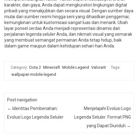
karakter, dan gaya, Anda dapat mengkuratori lingkungan digital
pribadi yang menakjubkan dan secara visual. Dengan sumber daya
mulai dari sumber resmi hingga seni yang dihasilkan penggemar,
kemungkinan untuk kustomisasi sangat luas dan menarik. Ubah
layar ponsel cerdas Anda menjadi representasi dinamis dari
perjalanan legenda seluler Anda, dan nikmati visual yang semarak
yang membuat semangat permainan Anda tetap hidup, baik
dalam game maupun dalam kehidupan sehari-hari Anda.
Category:
Dota 2
Minecraft
Mobile Legend
Valorant
Tags:
wallpaper-mobile-legend
Post navigation
←
Identitas Pembenahan:
Menjelajahi Evolusi Logo
Evolusi Logo Legenda Seluler
Legenda Seluler: Format PNG
yang Dapat Diunduh
→