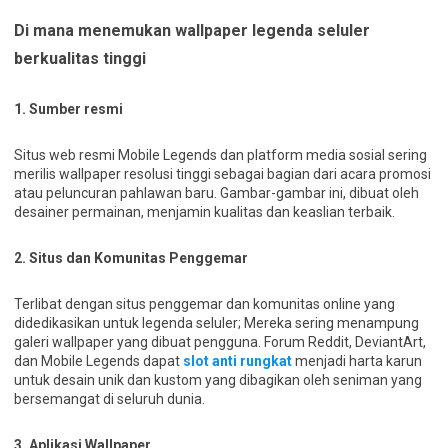
Di mana menemukan wallpaper legenda seluler
berkualitas tinggi
1.
Sumber resmi
Situs web resmi Mobile Legends dan platform media sosial sering
merilis wallpaper resolusi tinggi sebagai bagian dari acara promosi
atau peluncuran pahlawan baru. Gambar-gambar ini, dibuat oleh
desainer permainan, menjamin kualitas dan keaslian terbaik.
2.
Situs dan Komunitas Penggemar
Terlibat dengan situs penggemar dan komunitas online yang
didedikasikan untuk legenda seluler; Mereka sering menampung
galeri wallpaper yang dibuat pengguna. Forum Reddit, DeviantArt,
dan Mobile Legends dapat
slot anti rungkat
menjadi harta karun
untuk desain unik dan kustom yang dibagikan oleh seniman yang
bersemangat di seluruh dunia.
3.
Aplikasi Wallpaper