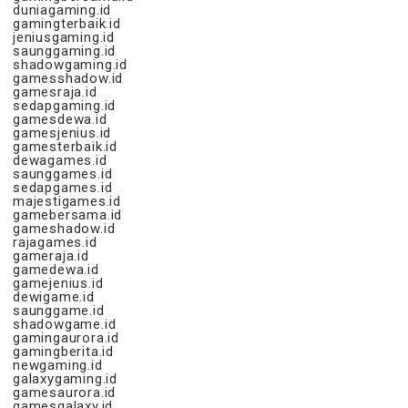
duniagaming.id
gamingterbaik.id
jeniusgaming.id
saunggaming.id
shadowgaming.id
gamesshadow.id
gamesraja.id
sedapgaming.id
gamesdewa.id
gamesjenius.id
gamesterbaik.id
dewagames.id
saunggames.id
sedapgames.id
majestigames.id
gamebersama.id
gameshadow.id
rajagames.id
gameraja.id
gamedewa.id
gamejenius.id
dewigame.id
saunggame.id
shadowgame.id
gamingaurora.id
gamingberita.id
newgaming.id
galaxygaming.id
gamesaurora.id
gamesgalaxy.id