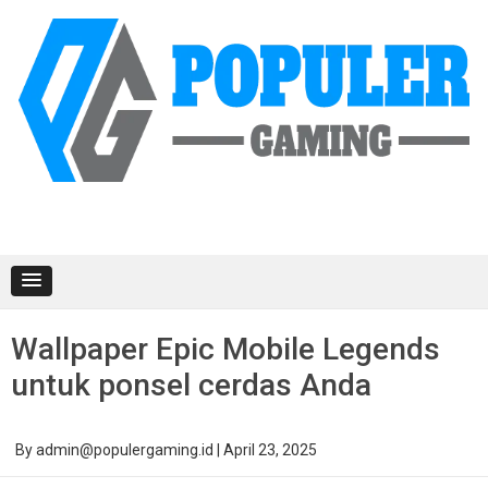
Skip
to
content
Wallpaper Epic Mobile Legends
untuk ponsel cerdas Anda
By
admin@populergaming.id
|
April 23, 2025