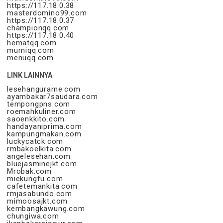
https://117.18.0.38
masterdomino99.com
https://117.18.0.37
championqq.com
https://117.18.0.40
hematqq.com
murniqq.com
menuqq.com
LINK LAINNYA
lesehangurame.com
ayambakar7saudara.com
tempongpns.com
roemahkuliner.com
saoenkkito.com
handayaniprima.com
kampungmakan.com
luckycatck.com
rmbakoelkita.com
angelesehan.com
bluejasminejkt.com
Mrobak.com
miekungfu.com
cafetemankita.com
rmjasabundo.com
mimoosajkt.com
kembangkawung.com
chungiwa.com