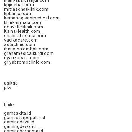
ikanbakarcianjur.com
kpjisehat.com
mitrasehatklinik.com
kpbanjar.com
kemanggisanmedical.com
kliniknirmala.com
nouvelleklinik.com
KainaHealth.com
shabirahusada.com
yadikacare.com
astaclinic.com
ibnusinalombok.com
grahamedicalkurdi.com
dyanzacare.com
griyabromoclinic.com
asikqq
pkv
Links
gameskita.id
gamesterpopuler.id
gamingdewi.id
gamingdewa.id
gamingbersama.id