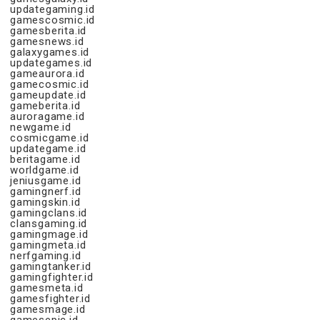
updategaming.id
gamescosmic.id
gamesberita.id
gamesnews.id
galaxygames.id
updategames.id
gameaurora.id
gamecosmic.id
gameupdate.id
gameberita.id
auroragame.id
newgame.id
cosmicgame.id
updategame.id
beritagame.id
worldgame.id
jeniusgame.id
gamingnerf.id
gamingskin.id
gamingclans.id
clansgaming.id
gamingmage.id
gamingmeta.id
nerfgaming.id
gamingtanker.id
gamingfighter.id
gamesmeta.id
gamesfighter.id
gamesmage.id
gamesepic.id