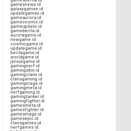
gamesberita.id
gamesnews.id
galaxygames.id
updategames.id
gameaurora.id
gamecosmic.id
gameupdate.id
gameberita.id
auroragame.id
newgame.id
cosmicgame.id
updategame.id
beritagame.id
worldgame.id
jeniusgame.id
gamingnerf.id
gamingskin.id
gamingclans.id
clansgaming.id
gamingmage.id
gamingmeta.id
nerfgaming.id
gamingtanker.id
gamingfighter.id
gamesmeta.id
gamesfighter.id
gamesmage.id
gamesepic.id
clansgames.id
nerfgames.id