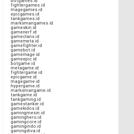
botgames.id
fightergames.id
magegames.id
epicgames.id
tankgames.id
marksmangames.id
gameskin.id
gamenerf.id
gameclans.id
gamemeta.id
gamefighter.id
gamebot.id
gamemage.id
gameepic.id
botgame.id
metagame.id
fightergame.id
epicgame.id
magegame.id
hypergame.id
marksmangame.id
tankgame.id
tankgaming.id
gamestanker.id
gamekidos.id
gamingmesin.id
gaminghero.id
gamingcore.id
gamingindo.id
gamingdiva.id