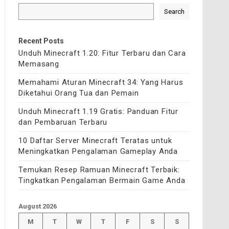
Search
Recent Posts
Unduh Minecraft 1.20: Fitur Terbaru dan Cara
Memasang
Memahami Aturan Minecraft 34: Yang Harus
Diketahui Orang Tua dan Pemain
Unduh Minecraft 1.19 Gratis: Panduan Fitur
dan Pembaruan Terbaru
10 Daftar Server Minecraft Teratas untuk
Meningkatkan Pengalaman Gameplay Anda
Temukan Resep Ramuan Minecraft Terbaik:
Tingkatkan Pengalaman Bermain Game Anda
August 2026
M
T
W
T
F
S
S