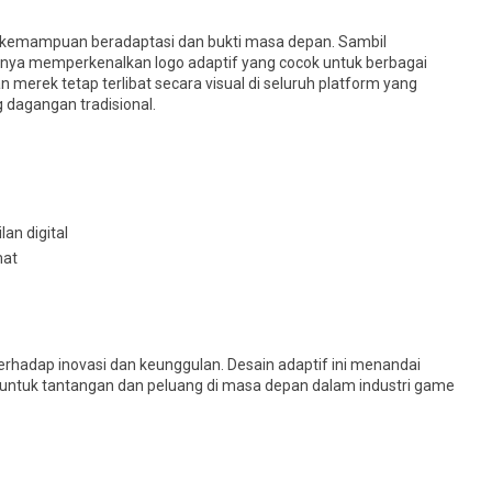
 kemampuan beradaptasi dan bukti masa depan. Sambil
nnya memperkenalkan logo adaptif yang cocok untuk berbagai
kan merek tetap terlibat secara visual di seluruh platform yang
 dagangan tradisional.
lan digital
mat
hadap inovasi dan keunggulan. Desain adaptif ini menandai
ntuk tantangan dan peluang di masa depan dalam industri game