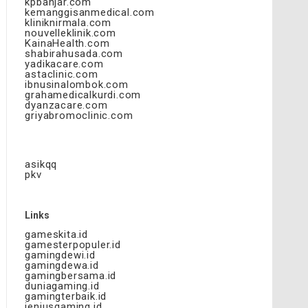
kpbanjar.com
kemanggisanmedical.com
kliniknirmala.com
nouvelleklinik.com
KainaHealth.com
shabirahusada.com
yadikacare.com
astaclinic.com
ibnusinalombok.com
grahamedicalkurdi.com
dyanzacare.com
griyabromoclinic.com
asikqq
pkv
Links
gameskita.id
gamesterpopuler.id
gamingdewi.id
gamingdewa.id
gamingbersama.id
duniagaming.id
gamingterbaik.id
jeniusgaming.id