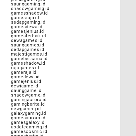
saunggaming.id
shadowgaming.id
gamesshadow.id
gamesraja.id
sedapgaming.id
gamesdewa.id
gamesjenius.id
gamesterbaik.id
dewagames.id
saunggames.id
sedapgames.id
majestigames.id
gamebersama.id
gameshadow.id
rajagames.id
gameraja.id
gamedewa.id
gamejenius.id
dewigame.id
saunggame.id
shadowgame.id
gamingaurora.id
gamingberita.id
newgaming.id
galaxygaming.id
gamesaurora.id
gamesgalaxy.id
updategaming.id
gamescosmic.id