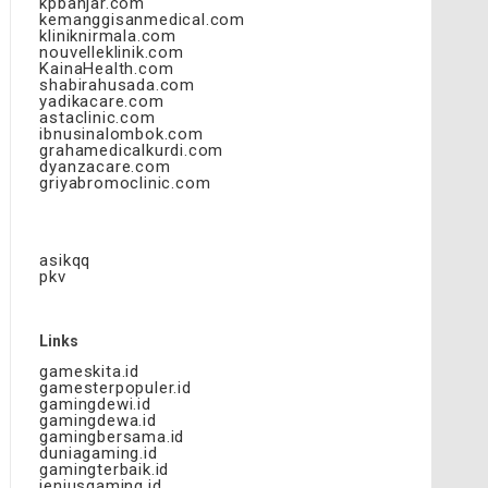
kpbanjar.com
kemanggisanmedical.com
kliniknirmala.com
nouvelleklinik.com
KainaHealth.com
shabirahusada.com
yadikacare.com
astaclinic.com
ibnusinalombok.com
grahamedicalkurdi.com
dyanzacare.com
griyabromoclinic.com
asikqq
pkv
Links
gameskita.id
gamesterpopuler.id
gamingdewi.id
gamingdewa.id
gamingbersama.id
duniagaming.id
gamingterbaik.id
jeniusgaming.id