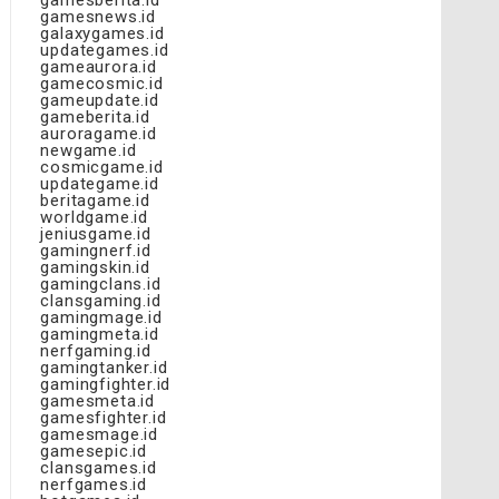
gamesberita.id
gamesnews.id
galaxygames.id
updategames.id
gameaurora.id
gamecosmic.id
gameupdate.id
gameberita.id
auroragame.id
newgame.id
cosmicgame.id
updategame.id
beritagame.id
worldgame.id
jeniusgame.id
gamingnerf.id
gamingskin.id
gamingclans.id
clansgaming.id
gamingmage.id
gamingmeta.id
nerfgaming.id
gamingtanker.id
gamingfighter.id
gamesmeta.id
gamesfighter.id
gamesmage.id
gamesepic.id
clansgames.id
nerfgames.id