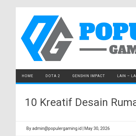
Skip
to
content
HOME
DOTA 2
GENSHIN IMPACT
LAIN – LA
10 Kreatif Desain Rum
By
admin@populergaming.id
|
May 30, 2026