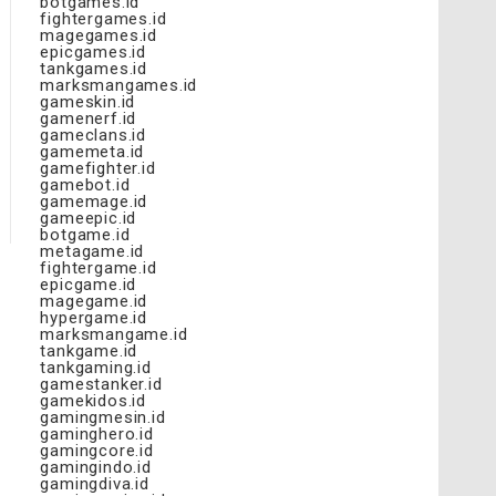
botgames.id
fightergames.id
magegames.id
epicgames.id
tankgames.id
marksmangames.id
gameskin.id
gamenerf.id
gameclans.id
gamemeta.id
gamefighter.id
gamebot.id
gamemage.id
gameepic.id
botgame.id
metagame.id
fightergame.id
epicgame.id
magegame.id
hypergame.id
marksmangame.id
tankgame.id
tankgaming.id
gamestanker.id
gamekidos.id
gamingmesin.id
gaminghero.id
gamingcore.id
gamingindo.id
gamingdiva.id