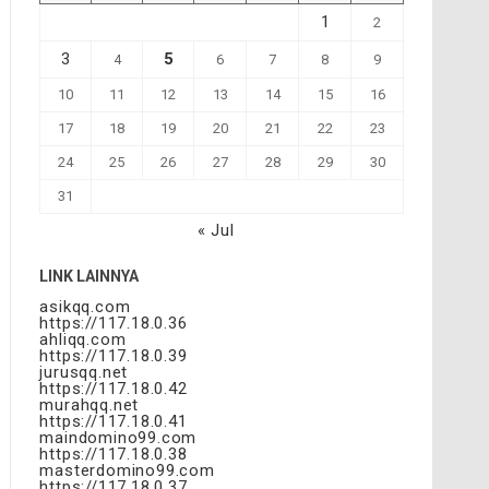
1
2
3
5
4
6
7
8
9
10
11
12
13
14
15
16
17
18
19
20
21
22
23
24
25
26
27
28
29
30
31
« Jul
LINK LAINNYA
asikqq.com
https://117.18.0.36
ahliqq.com
https://117.18.0.39
jurusqq.net
https://117.18.0.42
murahqq.net
https://117.18.0.41
maindomino99.com
https://117.18.0.38
masterdomino99.com
https://117.18.0.37