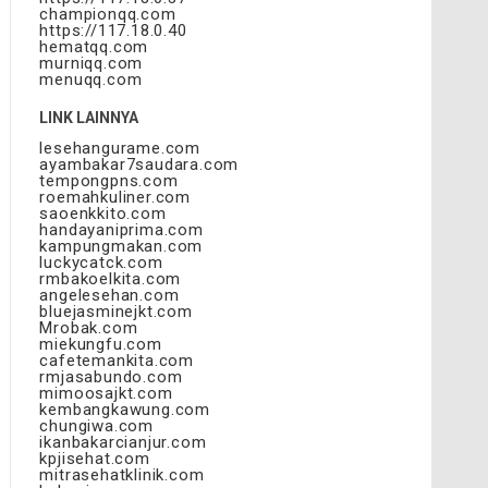
championqq.com
https://117.18.0.40
hematqq.com
murniqq.com
menuqq.com
LINK LAINNYA
lesehangurame.com
ayambakar7saudara.com
tempongpns.com
roemahkuliner.com
saoenkkito.com
handayaniprima.com
kampungmakan.com
luckycatck.com
rmbakoelkita.com
angelesehan.com
bluejasminejkt.com
Mrobak.com
miekungfu.com
cafetemankita.com
rmjasabundo.com
mimoosajkt.com
kembangkawung.com
chungiwa.com
ikanbakarcianjur.com
kpjisehat.com
mitrasehatklinik.com