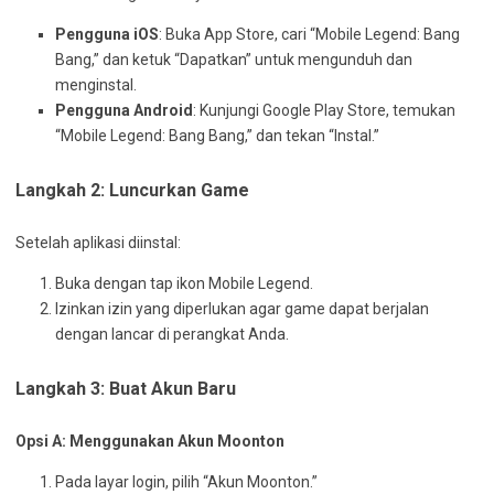
Pengguna iOS
: Buka App Store, cari “Mobile Legend: Bang
Bang,” dan ketuk “Dapatkan” untuk mengunduh dan
menginstal.
Pengguna Android
: Kunjungi Google Play Store, temukan
“Mobile Legend: Bang Bang,” dan tekan “Instal.”
Langkah 2: Luncurkan Game
Setelah aplikasi diinstal:
Buka dengan tap ikon Mobile Legend.
Izinkan izin yang diperlukan agar game dapat berjalan
dengan lancar di perangkat Anda.
Langkah 3: Buat Akun Baru
Opsi A: Menggunakan Akun Moonton
Pada layar login, pilih “Akun Moonton.”