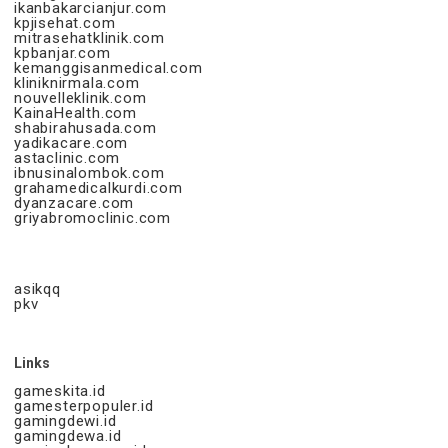
ikanbakarcianjur.com
kpjisehat.com
mitrasehatklinik.com
kpbanjar.com
kemanggisanmedical.com
kliniknirmala.com
nouvelleklinik.com
KainaHealth.com
shabirahusada.com
yadikacare.com
astaclinic.com
ibnusinalombok.com
grahamedicalkurdi.com
dyanzacare.com
griyabromoclinic.com
asikqq
pkv
Links
gameskita.id
gamesterpopuler.id
gamingdewi.id
gamingdewa.id