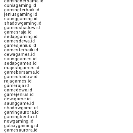
gamingbersama.id
duniagaming.id
gamingterbaik.id
jeniusgaming.id
saunggaming.id
shadowgaming.id
gamesshadow.id
gamesraja.id
sedapgaming.id
gamesdewa.id
gamesjenius.id
gamesterbaik.id
dewagames.id
saunggames.id
sedapgames.id
majestigames.id
gamebersama.id
gameshadow.id
rajagames.id
gameraja.id
gamedewa.id
gamejenius.id
dewigame.id
saunggame.id
shadowgame.id
gamingaurora.id
gamingberita.id
newgaming.id
galaxygaming.id
gamesaurora.id