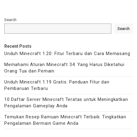
Search
Search
Recent Posts
Unduh Minecraft 1.20: Fitur Terbaru dan Cara Memasang
Memahami Aturan Minecraft 34: Yang Harus Diketahui
Orang Tua dan Pemain
Unduh Minecraft 1.19 Gratis: Panduan Fitur dan
Pembaruan Terbaru
10 Daftar Server Minecraft Teratas untuk Meningkatkan
Pengalaman Gameplay Anda
Temukan Resep Ramuan Minecraft Terbaik: Tingkatkan
Pengalaman Bermain Game Anda