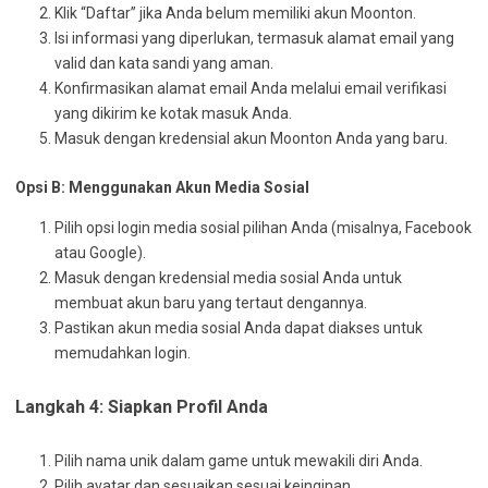
Klik “Daftar” jika Anda belum memiliki akun Moonton.
Isi informasi yang diperlukan, termasuk alamat email yang
valid dan kata sandi yang aman.
Konfirmasikan alamat email Anda melalui email verifikasi
yang dikirim ke kotak masuk Anda.
Masuk dengan kredensial akun Moonton Anda yang baru.
Opsi B: Menggunakan Akun Media Sosial
Pilih opsi login media sosial pilihan Anda (misalnya, Facebook
atau Google).
Masuk dengan kredensial media sosial Anda untuk
membuat akun baru yang tertaut dengannya.
Pastikan akun media sosial Anda dapat diakses untuk
memudahkan login.
Langkah 4: Siapkan Profil Anda
Pilih nama unik dalam game untuk mewakili diri Anda.
Pilih avatar dan sesuaikan sesuai keinginan.