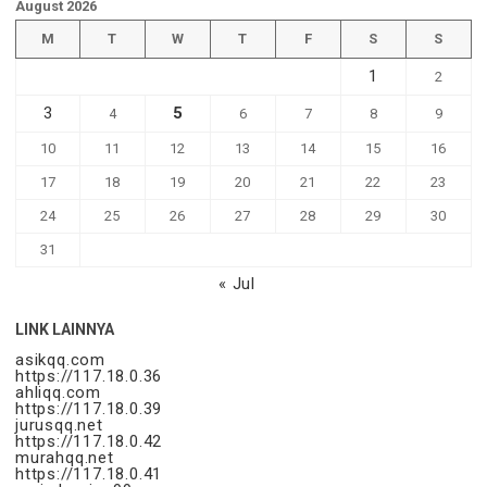
August 2026
M
T
W
T
F
S
S
1
2
3
5
4
6
7
8
9
10
11
12
13
14
15
16
17
18
19
20
21
22
23
24
25
26
27
28
29
30
31
« Jul
LINK LAINNYA
asikqq.com
https://117.18.0.36
ahliqq.com
https://117.18.0.39
jurusqq.net
https://117.18.0.42
murahqq.net
https://117.18.0.41