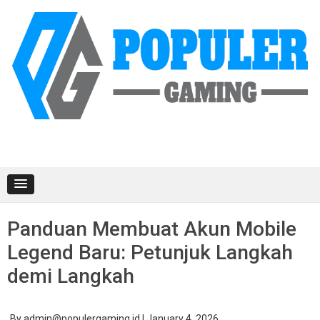
Skip
to
content
Panduan Membuat Akun Mobile
Legend Baru: Petunjuk Langkah
demi Langkah
By
admin@populergaming.id
|
January 4, 2026