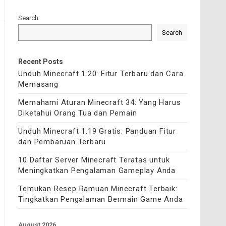
Search
Search
Recent Posts
Unduh Minecraft 1.20: Fitur Terbaru dan Cara
Memasang
Memahami Aturan Minecraft 34: Yang Harus
Diketahui Orang Tua dan Pemain
Unduh Minecraft 1.19 Gratis: Panduan Fitur
dan Pembaruan Terbaru
10 Daftar Server Minecraft Teratas untuk
Meningkatkan Pengalaman Gameplay Anda
Temukan Resep Ramuan Minecraft Terbaik:
Tingkatkan Pengalaman Bermain Game Anda
August 2026