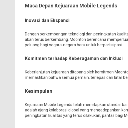
Masa Depan Kejuaraan Mobile Legends
Inovasi dan Ekspansi
Dengan perkembangan teknologi dan peningkatan kualitas 
akan terus berkembang. Moonton berencana memperluas
peluang bagi negara-negara baru untuk berpartisipasi.
Komitmen terhadap Keberagaman dan Inklusi
Keberlanjutan kejuaraan ditopang oleh komitmen Moonton 
memastikan bahwa semua pemain, terlepas dari latar bela
Kesimpulan
Kejuaraan Mobile Legends telah menetapkan standar baru
adalah ajang kolaborasi global yang mengedepankan kompe
peningkatan kualitas yang terus dilakukan, pantas bagi M