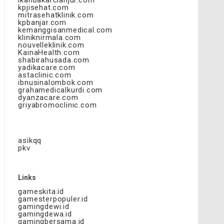
ikanbakarcianjur.com
kpjisehat.com
mitrasehatklinik.com
kpbanjar.com
kemanggisanmedical.com
kliniknirmala.com
nouvelleklinik.com
KainaHealth.com
shabirahusada.com
yadikacare.com
astaclinic.com
ibnusinalombok.com
grahamedicalkurdi.com
dyanzacare.com
griyabromoclinic.com
asikqq
pkv
Links
gameskita.id
gamesterpopuler.id
gamingdewi.id
gamingdewa.id
gamingbersama.id