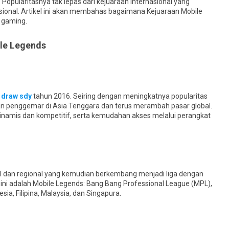
 Popularitasnya tak lepas dari kejuaraan internasional yang
esional. Artikel ini akan membahas bagaimana Kejuaraan Mobile
a gaming.
le Legends
e draw sdy
tahun 2016. Seiring dengan meningkatnya popularitas
 penggemar di Asia Tenggara dan terus merambah pasar global.
inamis dan kompetitif, serta kemudahan akses melalui perangkat
l dan regional yang kemudian berkembang menjadi liga dengan
en ini adalah Mobile Legends: Bang Bang Professional League (MPL),
sia, Filipina, Malaysia, dan Singapura.