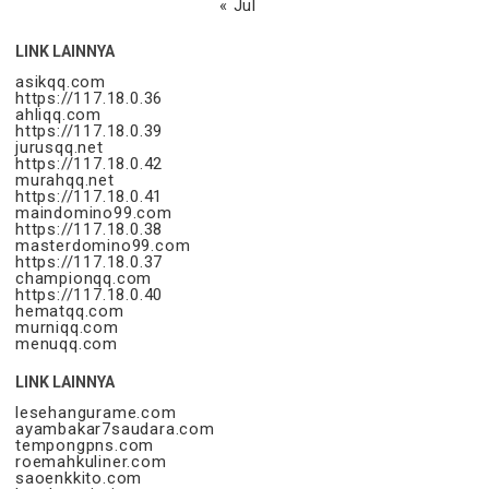
« Jul
LINK LAINNYA
asikqq.com
https://117.18.0.36
ahliqq.com
https://117.18.0.39
jurusqq.net
https://117.18.0.42
murahqq.net
https://117.18.0.41
maindomino99.com
https://117.18.0.38
masterdomino99.com
https://117.18.0.37
championqq.com
https://117.18.0.40
hematqq.com
murniqq.com
menuqq.com
LINK LAINNYA
lesehangurame.com
ayambakar7saudara.com
tempongpns.com
roemahkuliner.com
saoenkkito.com