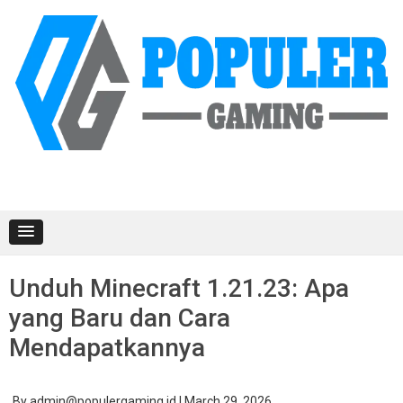
Skip
to
content
Unduh Minecraft 1.21.23: Apa
yang Baru dan Cara
Mendapatkannya
By
admin@populergaming.id
|
March 29, 2026