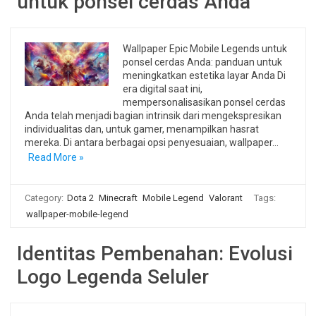
untuk ponsel cerdas Anda
Wallpaper Epic Mobile Legends untuk
ponsel cerdas Anda: panduan untuk
meningkatkan estetika layar Anda Di
era digital saat ini,
mempersonalisasikan ponsel cerdas
Anda telah menjadi bagian intrinsik dari mengekspresikan
individualitas dan, untuk gamer, menampilkan hasrat
mereka. Di antara berbagai opsi penyesuaian, wallpaper…
Read More »
Category:
Dota 2
Minecraft
Mobile Legend
Valorant
Tags:
wallpaper-mobile-legend
Identitas Pembenahan: Evolusi
Logo Legenda Seluler