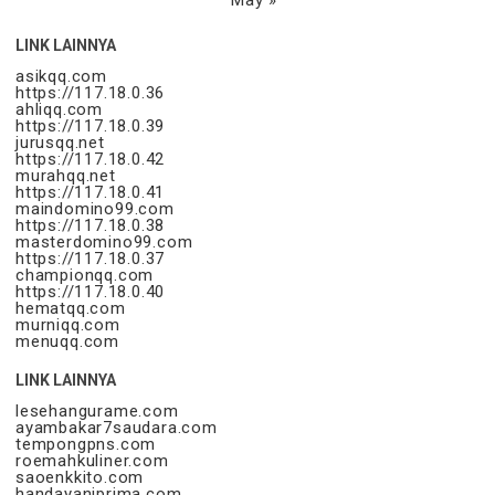
May »
LINK LAINNYA
asikqq.com
https://117.18.0.36
ahliqq.com
https://117.18.0.39
jurusqq.net
https://117.18.0.42
murahqq.net
https://117.18.0.41
maindomino99.com
https://117.18.0.38
masterdomino99.com
https://117.18.0.37
championqq.com
https://117.18.0.40
hematqq.com
murniqq.com
menuqq.com
LINK LAINNYA
lesehangurame.com
ayambakar7saudara.com
tempongpns.com
roemahkuliner.com
saoenkkito.com
handayaniprima.com