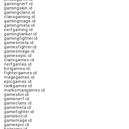
gamingnerf.id
gamingskin.id
gamingclans.id
clansgaming.id
gamingmage.id
gamingmeta.id
nerfgaming.id
gamingtanker.id
gamingfighter.id
gamesmeta.id
gamesfighter.id
gamesmage.id
gamesepic.id
clansgames.id
nerfgames.id
botgames.id
fightergames.id
magegames.id
epicgames.id
tankgames.id
marksmangames.id
gameskin.id
gamenerf.id
gameclans.id
gamemeta.id
gamefighter.id
gamebot.id
gamemage.id
gameepic.id