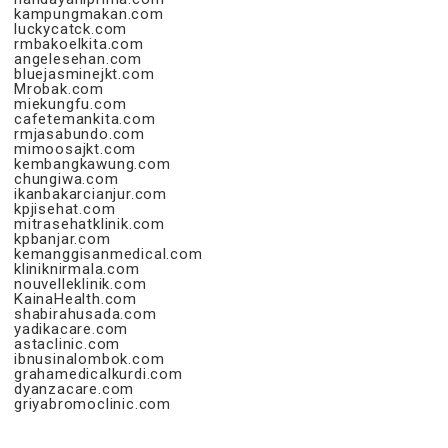
kampungmakan.com
luckycatck.com
rmbakoelkita.com
angelesehan.com
bluejasminejkt.com
Mrobak.com
miekungfu.com
cafetemankita.com
rmjasabundo.com
mimoosajkt.com
kembangkawung.com
chungiwa.com
ikanbakarcianjur.com
kpjisehat.com
mitrasehatklinik.com
kpbanjar.com
kemanggisanmedical.com
kliniknirmala.com
nouvelleklinik.com
KainaHealth.com
shabirahusada.com
yadikacare.com
astaclinic.com
ibnusinalombok.com
grahamedicalkurdi.com
dyanzacare.com
griyabromoclinic.com