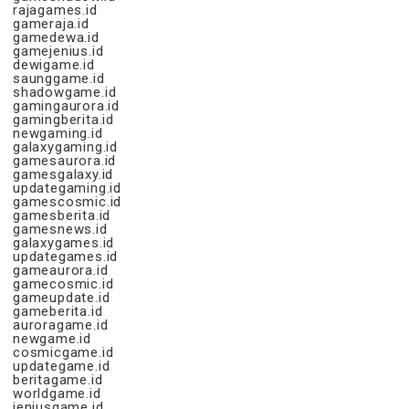
rajagames.id
gameraja.id
gamedewa.id
gamejenius.id
dewigame.id
saunggame.id
shadowgame.id
gamingaurora.id
gamingberita.id
newgaming.id
galaxygaming.id
gamesaurora.id
gamesgalaxy.id
updategaming.id
gamescosmic.id
gamesberita.id
gamesnews.id
galaxygames.id
updategames.id
gameaurora.id
gamecosmic.id
gameupdate.id
gameberita.id
auroragame.id
newgame.id
cosmicgame.id
updategame.id
beritagame.id
worldgame.id
jeniusgame.id