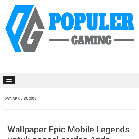
Skip
to
content
DAY:
APRIL 23, 2025
Wallpaper Epic Mobile Legends