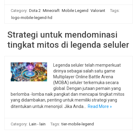
Category:
Dota 2
Minecraft
Mobile Legend
Valorant
Tags:
logo-mobile-legend-hd
Strategi untuk mendominasi
tingkat mitos di legenda seluler
Legenda seluler telah memperkuat
dirinya sebagai salah satu game
Multiplayer Online Battle Arena
(MOBA) seluler terkemuka secara
global. Dengan jutaan pemain yang
berlomba -lomba naik pangkat dan mencapai tingkat mitos
yang didambakan, penting untuk memiliki strategi yang
ditentukan untuk menonjol. Jika Anda…
Read More »
Category:
Lain - lain
Tags:
tier-mobile-legend