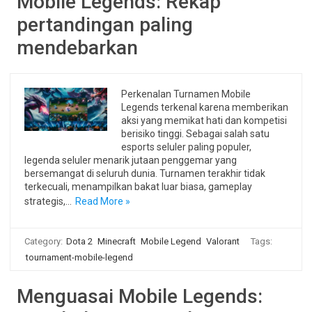
Mobile Legends: Rekap
pertandingan paling
mendebarkan
Perkenalan Turnamen Mobile
Legends terkenal karena memberikan
aksi yang memikat hati dan kompetisi
berisiko tinggi. Sebagai salah satu
esports seluler paling populer,
legenda seluler menarik jutaan penggemar yang
bersemangat di seluruh dunia. Turnamen terakhir tidak
terkecuali, menampilkan bakat luar biasa, gameplay
strategis,…
Read More »
Category:
Dota 2
Minecraft
Mobile Legend
Valorant
Tags:
tournament-mobile-legend
Menguasai Mobile Legends: