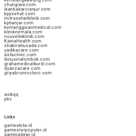
chungiwa.com
ikanbakarcianjur.com
kpjisehat.com
mitrasehatklinik.com
kpbanjar.com
kemanggisanmedical.com
kliniknirmala.com
nouvelleklinik.com
KainaHealth.com
shabirahusada.com
yadikacare.com
astaclinic.com
ibnusinalombok.com
grahamedicalkurdi.com
dyanzacare.com
griyabromoclinic.com
asikqq
pkv
Links
gameskita.id
gamesterpopuler.id
gamingdewi.id