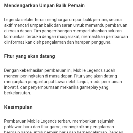
Mendengarkan Umpan Balik Pemain
Legenda seluler terus menghargai umpan balik pemain, secara
aktif mencari umpan balik dan saran untuk memandu pembaruan
di masa depan. Tim pengembangan mempertahankan saluran
komunikasi terbuka dengan masyarakat, memastikan pembaruan
diinformasikan oleh pengalaman dan harapan pengguna.
Fitur yang akan datang
Dengan keberhasilan pembaruan ini, Mobile Legends sudah
mencari peningkatan di masa depan. Fitur yang akan datang
menjanjikan pengantar pahlawan lebih lanjut, mode permainan
inovatif, dan penyempurnaan mekanika gameplay yang
berkelanjutan.
Kesimpulan
Pembaruan Mobile Legends terbaru memberikan sejumlah
pahlawan baru dan fitur game, meningkatkan pengalaman
bermain game untuk pemain baru dan berpengalaman. Dengan