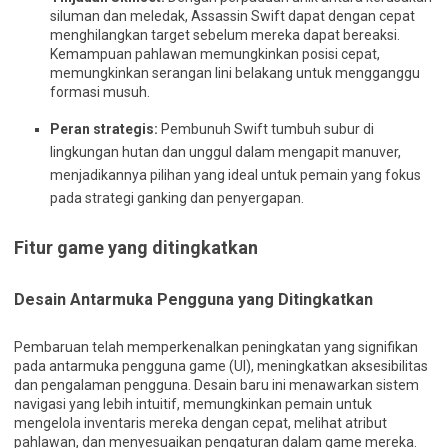
siluman dan meledak, Assassin Swift dapat dengan cepat
menghilangkan target sebelum mereka dapat bereaksi.
Kemampuan pahlawan memungkinkan posisi cepat,
memungkinkan serangan lini belakang untuk mengganggu
formasi musuh.
Peran strategis:
Pembunuh Swift tumbuh subur di
lingkungan hutan dan unggul dalam mengapit manuver,
menjadikannya pilihan yang ideal untuk pemain yang fokus
pada strategi ganking dan penyergapan.
Fitur game yang ditingkatkan
Desain Antarmuka Pengguna yang Ditingkatkan
Pembaruan telah memperkenalkan peningkatan yang signifikan
pada antarmuka pengguna game (UI), meningkatkan aksesibilitas
dan pengalaman pengguna. Desain baru ini menawarkan sistem
navigasi yang lebih intuitif, memungkinkan pemain untuk
mengelola inventaris mereka dengan cepat, melihat atribut
pahlawan, dan menyesuaikan pengaturan dalam game mereka.