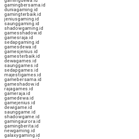
gamingdewa.id
gamingbersama.id
duniagaming.id
gamingterbaik.id
jeniusgaming.id
saunggaming.id
shadowgaming.id
gamesshadow.id
gamesraja.id
sedapgaming.id
gamesdewa.id
gamesjenius.id
gamesterbaik.id
dewagames.id
saunggames.id
sedapgames.id
majestigames.id
gamebersama.id
gameshadow.id
rajagames.id
gameraja.id
gamedewa.id
gamejenius.id
dewigame.id
saunggame.id
shadowgame.id
gamingaurora.id
gamingberita.id
newgaming.id
galaxygaming.id