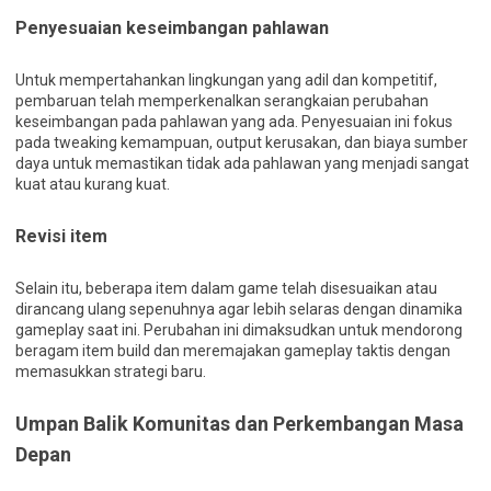
Penyesuaian keseimbangan pahlawan
Untuk mempertahankan lingkungan yang adil dan kompetitif,
pembaruan telah memperkenalkan serangkaian perubahan
keseimbangan pada pahlawan yang ada. Penyesuaian ini fokus
pada tweaking kemampuan, output kerusakan, dan biaya sumber
daya untuk memastikan tidak ada pahlawan yang menjadi sangat
kuat atau kurang kuat.
Revisi item
Selain itu, beberapa item dalam game telah disesuaikan atau
dirancang ulang sepenuhnya agar lebih selaras dengan dinamika
gameplay saat ini. Perubahan ini dimaksudkan untuk mendorong
beragam item build dan meremajakan gameplay taktis dengan
memasukkan strategi baru.
Umpan Balik Komunitas dan Perkembangan Masa
Depan