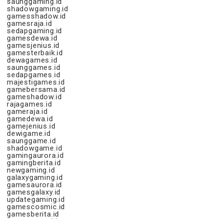
saunggaming.id
shadowgaming.id
gamesshadow.id
gamesraja.id
sedapgaming.id
gamesdewa.id
gamesjenius.id
gamesterbaik.id
dewagames.id
saunggames.id
sedapgames.id
majestigames.id
gamebersama.id
gameshadow.id
rajagames.id
gameraja.id
gamedewa.id
gamejenius.id
dewigame.id
saunggame.id
shadowgame.id
gamingaurora.id
gamingberita.id
newgaming.id
galaxygaming.id
gamesaurora.id
gamesgalaxy.id
updategaming.id
gamescosmic.id
gamesberita.id