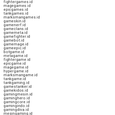
fightergames.id
magegames.id
epicgames.id
tankgames.id
marksmangames.id
gameskin.id
gamenerf.id
gameclans.id
gamemeta.id
gamefighter.id
gamebot.id
gamemage.id
gameepic.id
botgame.id
metagame.id
fightergame.id
epicgame.id
magegame.id
hypergame.id
marksmangame.id
tankgame.id
tankgaming.id
gamestanker.id
gamekidos.id
gamingmesin.id
gaminghero.id
gamingcore.id
gamingindo.id
gamingdiva.id
mesingaming.id