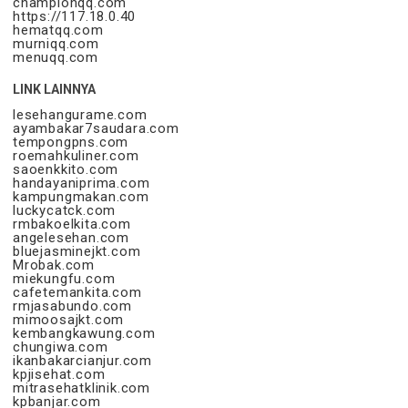
championqq.com
https://117.18.0.40
hematqq.com
murniqq.com
menuqq.com
LINK LAINNYA
lesehangurame.com
ayambakar7saudara.com
tempongpns.com
roemahkuliner.com
saoenkkito.com
handayaniprima.com
kampungmakan.com
luckycatck.com
rmbakoelkita.com
angelesehan.com
bluejasminejkt.com
Mrobak.com
miekungfu.com
cafetemankita.com
rmjasabundo.com
mimoosajkt.com
kembangkawung.com
chungiwa.com
ikanbakarcianjur.com
kpjisehat.com
mitrasehatklinik.com
kpbanjar.com