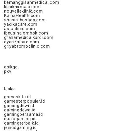
kemanggisanmedical.com
kliniknirmala.com
nouvelleklinik.com
KainaHealth.com
shabirahusada.com
yadikacare.com
astaclinic.com
ibnusinalombok.com
grahamedicalkurdi.com
dyanzacare.com
griyabromoclinic.com
asikqq
pkv
Links
gameskita.id
gamesterpopuler.id
gamingdewi.id
gamingdewa.id
gamingbersama.id
duniagaming.id
gamingterbaik.id
jeniusgaming.id