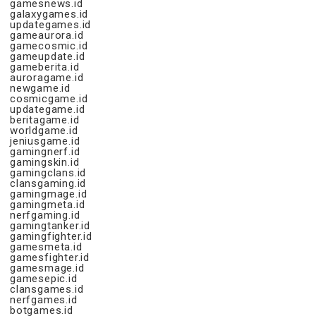
gamesnews.id
galaxygames.id
updategames.id
gameaurora.id
gamecosmic.id
gameupdate.id
gameberita.id
auroragame.id
newgame.id
cosmicgame.id
updategame.id
beritagame.id
worldgame.id
jeniusgame.id
gamingnerf.id
gamingskin.id
gamingclans.id
clansgaming.id
gamingmage.id
gamingmeta.id
nerfgaming.id
gamingtanker.id
gamingfighter.id
gamesmeta.id
gamesfighter.id
gamesmage.id
gamesepic.id
clansgames.id
nerfgames.id
botgames.id