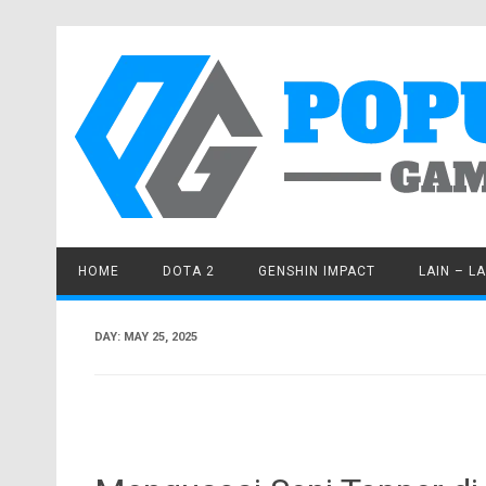
Skip
to
content
HOME
DOTA 2
GENSHIN IMPACT
LAIN – LA
DAY:
MAY 25, 2025