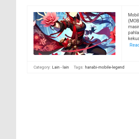
Mobil
(MOB
masin
pahla
keku
Read
Category:
Lain - lain
Tags:
hanabi-mobile-legend