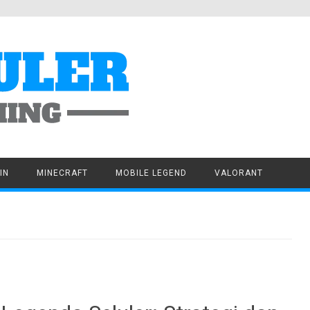
IN
MINECRAFT
MOBILE LEGEND
VALORANT