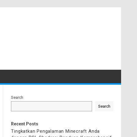
Search
Search
Recent Posts
Tingkatkan Pengalaman Minecraft Anda