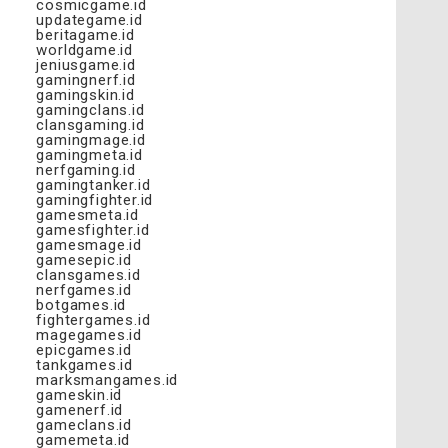
cosmicgame.id
updategame.id
beritagame.id
worldgame.id
jeniusgame.id
gamingnerf.id
gamingskin.id
gamingclans.id
clansgaming.id
gamingmage.id
gamingmeta.id
nerfgaming.id
gamingtanker.id
gamingfighter.id
gamesmeta.id
gamesfighter.id
gamesmage.id
gamesepic.id
clansgames.id
nerfgames.id
botgames.id
fightergames.id
magegames.id
epicgames.id
tankgames.id
marksmangames.id
gameskin.id
gamenerf.id
gameclans.id
gamemeta.id