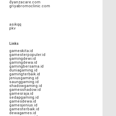
dyanzacare.com
griyabromoclinic.com
asikqq
pkv
Links
gameskita.id
gamesterpopuler.id
gamingdewi.id
gamingdewa.id
gamingbersama.id
duniagaming.id
gamingterbaik.id
jeniusgaming.id
saunggaming.id
shadowgaming.id
gamesshadow.id
gamesraja.id
sedapgaming.id
gamesdewa.id
gamesjenius.id
gamesterbaik.id
dewagames.id