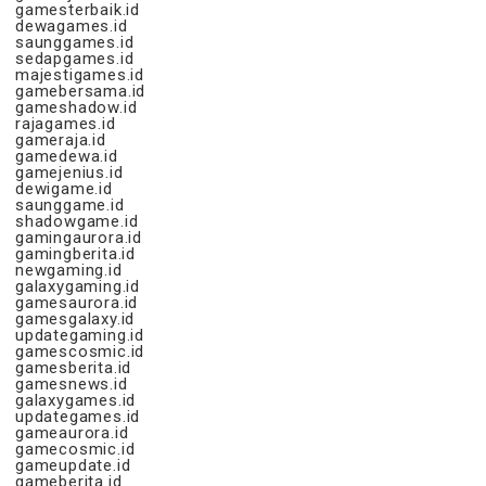
gamesterbaik.id
dewagames.id
saunggames.id
sedapgames.id
majestigames.id
gamebersama.id
gameshadow.id
rajagames.id
gameraja.id
gamedewa.id
gamejenius.id
dewigame.id
saunggame.id
shadowgame.id
gamingaurora.id
gamingberita.id
newgaming.id
galaxygaming.id
gamesaurora.id
gamesgalaxy.id
updategaming.id
gamescosmic.id
gamesberita.id
gamesnews.id
galaxygames.id
updategames.id
gameaurora.id
gamecosmic.id
gameupdate.id
gameberita.id