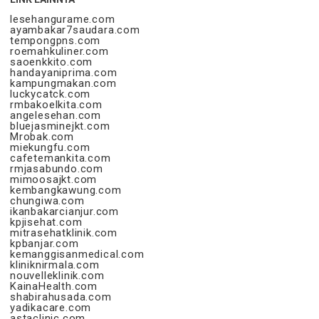
lesehangurame.com
ayambakar7saudara.com
tempongpns.com
roemahkuliner.com
saoenkkito.com
handayaniprima.com
kampungmakan.com
luckycatck.com
rmbakoelkita.com
angelesehan.com
bluejasminejkt.com
Mrobak.com
miekungfu.com
cafetemankita.com
rmjasabundo.com
mimoosajkt.com
kembangkawung.com
chungiwa.com
ikanbakarcianjur.com
kpjisehat.com
mitrasehatklinik.com
kpbanjar.com
kemanggisanmedical.com
kliniknirmala.com
nouvelleklinik.com
KainaHealth.com
shabirahusada.com
yadikacare.com
astaclinic.com