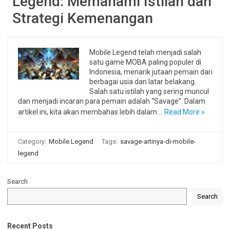
Legend: Memahami Istilah dan
Strategi Kemenangan
Mobile Legend telah menjadi salah
satu game MOBA paling populer di
Indonesia, menarik jutaan pemain dari
berbagai usia dan latar belakang.
Salah satu istilah yang sering muncul
dan menjadi incaran para pemain adalah “Savage”. Dalam
artikel ini, kita akan membahas lebih dalam…
Read More »
Category:
Mobile Legend
Tags:
savage-artinya-di-mobile-
legend
Search
Search
Recent Posts