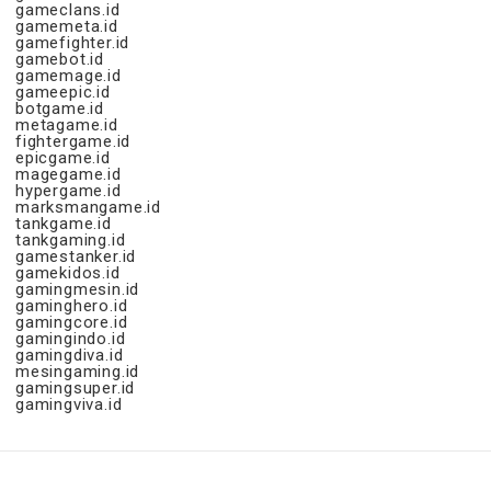
gameclans.id
gamemeta.id
gamefighter.id
gamebot.id
gamemage.id
gameepic.id
botgame.id
metagame.id
fightergame.id
epicgame.id
magegame.id
hypergame.id
marksmangame.id
tankgame.id
tankgaming.id
gamestanker.id
gamekidos.id
gamingmesin.id
gaminghero.id
gamingcore.id
gamingindo.id
gamingdiva.id
mesingaming.id
gamingsuper.id
gamingviva.id