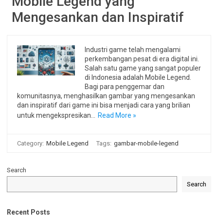
Mobile Legend yang
Mengesankan dan Inspiratif
Industri game telah mengalami
perkembangan pesat di era digital ini.
Salah satu game yang sangat populer
di Indonesia adalah Mobile Legend.
Bagi para penggemar dan
komunitasnya, menghasilkan gambar yang mengesankan
dan inspiratif dari game ini bisa menjadi cara yang brilian
untuk mengekspresikan…
Read More »
Category:
Mobile Legend
Tags:
gambar-mobile-legend
Search
Search
Recent Posts