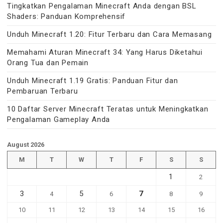
Tingkatkan Pengalaman Minecraft Anda dengan BSL
Shaders: Panduan Komprehensif
Unduh Minecraft 1.20: Fitur Terbaru dan Cara Memasang
Memahami Aturan Minecraft 34: Yang Harus Diketahui
Orang Tua dan Pemain
Unduh Minecraft 1.19 Gratis: Panduan Fitur dan
Pembaruan Terbaru
10 Daftar Server Minecraft Teratas untuk Meningkatkan
Pengalaman Gameplay Anda
August 2026
M
T
W
T
F
S
S
1
2
3
5
7
4
6
8
9
10
11
12
13
14
15
16