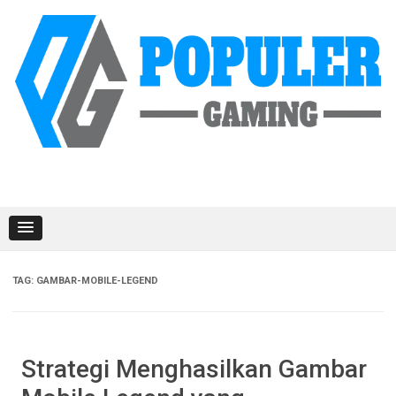
Skip
to
content
TAG:
GAMBAR-MOBILE-LEGEND
Strategi Menghasilkan Gambar