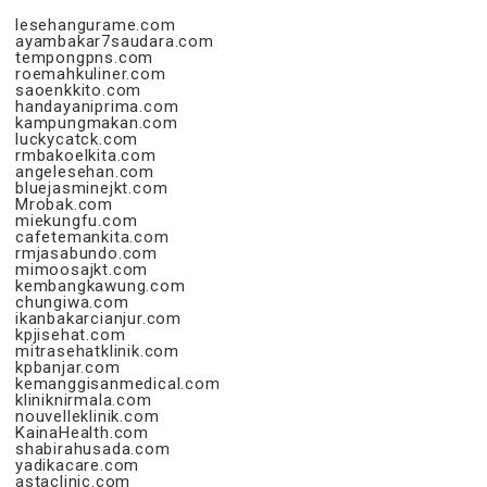
lesehangurame.com
ayambakar7saudara.com
tempongpns.com
roemahkuliner.com
saoenkkito.com
handayaniprima.com
kampungmakan.com
luckycatck.com
rmbakoelkita.com
angelesehan.com
bluejasminejkt.com
Mrobak.com
miekungfu.com
cafetemankita.com
rmjasabundo.com
mimoosajkt.com
kembangkawung.com
chungiwa.com
ikanbakarcianjur.com
kpjisehat.com
mitrasehatklinik.com
kpbanjar.com
kemanggisanmedical.com
kliniknirmala.com
nouvelleklinik.com
KainaHealth.com
shabirahusada.com
yadikacare.com
astaclinic.com