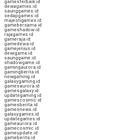
gamesterbaik.id
dewagames.id
saunggames.id
sedapgames.id
majestigames.id
gamebersama.id
gameshadow.id
rajagames.id
gameraja.id
gamedewa.id
gamejenius.id
dewigame.id
saunggame.id
shadowgame.id
gamingaurora.id
gamingberita.id
newgaming.id
galaxygaming.id
gamesaurora.id
gamesgalaxy.id
updategaming.id
gamescosmic.id
gamesberita.id
gamesnews.id
galaxygames.id
updategames.id
gameaurora.id
gamecosmic.id
gameupdate.id
gameberita.id