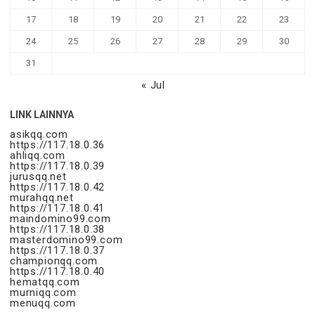
17
18
19
20
21
22
23
24
25
26
27
28
29
30
31
« Jul
LINK LAINNYA
asikqq.com
https://117.18.0.36
ahliqq.com
https://117.18.0.39
jurusqq.net
https://117.18.0.42
murahqq.net
https://117.18.0.41
maindomino99.com
https://117.18.0.38
masterdomino99.com
https://117.18.0.37
championqq.com
https://117.18.0.40
hematqq.com
murniqq.com
menuqq.com