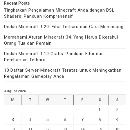
Recent Posts
Tingkatkan Pengalaman Minecraft Anda dengan BSL
Shaders: Panduan Komprehensif
Unduh Minecraft 1.20: Fitur Terbaru dan Cara Memasang
Memahami Aturan Minecraft 34: Yang Harus Diketahui
Orang Tua dan Pemain
Unduh Minecraft 1.19 Gratis: Panduan Fitur dan
Pembaruan Terbaru
10 Daftar Server Minecraft Teratas untuk Meningkatkan
Pengalaman Gameplay Anda
August 2026
M
T
W
T
F
S
S
1
2
3
5
7
4
6
8
9
10
11
12
13
14
15
16