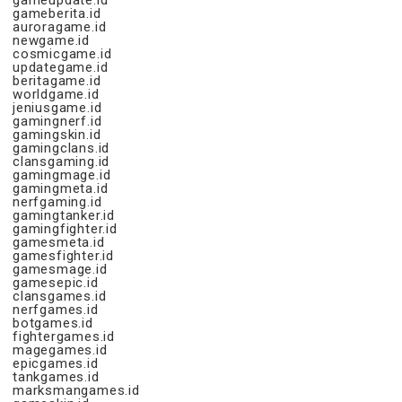
gameupdate.id
gameberita.id
auroragame.id
newgame.id
cosmicgame.id
updategame.id
beritagame.id
worldgame.id
jeniusgame.id
gamingnerf.id
gamingskin.id
gamingclans.id
clansgaming.id
gamingmage.id
gamingmeta.id
nerfgaming.id
gamingtanker.id
gamingfighter.id
gamesmeta.id
gamesfighter.id
gamesmage.id
gamesepic.id
clansgames.id
nerfgames.id
botgames.id
fightergames.id
magegames.id
epicgames.id
tankgames.id
marksmangames.id