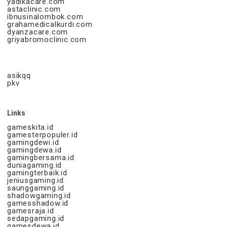
yadikacare.com
astaclinic.com
ibnusinalombok.com
grahamedicalkurdi.com
dyanzacare.com
griyabromoclinic.com
asikqq
pkv
Links
gameskita.id
gamesterpopuler.id
gamingdewi.id
gamingdewa.id
gamingbersama.id
duniagaming.id
gamingterbaik.id
jeniusgaming.id
saunggaming.id
shadowgaming.id
gamesshadow.id
gamesraja.id
sedapgaming.id
gamesdewa.id