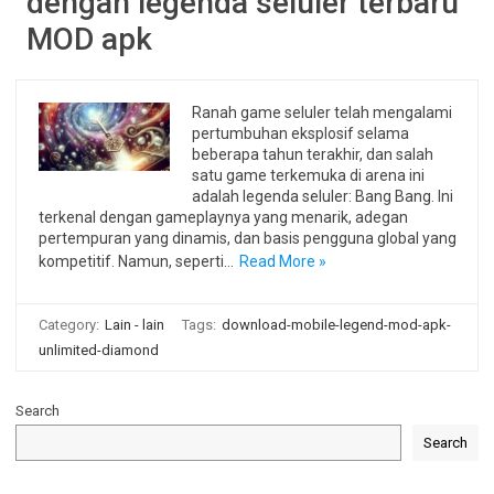
dengan legenda seluler terbaru
MOD apk
Ranah game seluler telah mengalami
pertumbuhan eksplosif selama
beberapa tahun terakhir, dan salah
satu game terkemuka di arena ini
adalah legenda seluler: Bang Bang. Ini
terkenal dengan gameplaynya yang menarik, adegan
pertempuran yang dinamis, dan basis pengguna global yang
kompetitif. Namun, seperti…
Read More »
Category:
Lain - lain
Tags:
download-mobile-legend-mod-apk-
unlimited-diamond
Search
Search