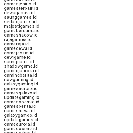
gamesjenius.id
gamesterbaik.id
dewagames.id
saunggames.id
sedapgames.id
majestigames.id
gamebersama.id
gameshadow.id
rajagames.id
gameraja.id
gamedewa.id
gamejenius.id
dewigame.id
saunggame.id
shadowgame.id
gamingaurora.id
gamingberita.id
newgaming.id
galaxygaming.id
gamesaurora.id
gamesgalaxy.id
updategaming.id
gamescosmic.id
gamesberita.id
gamesnews.id
galaxygames.id
updategames.id
gameaurora.id
gamecosmic.id