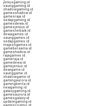
jeniusgaming.id
saunggaming.id
shadowgaming.id
gamesshadow.id
gamesraja.id
sedapgaming.id
gamesdewa.id
gamesjenius.id
gamesterbaik.id
dewagames.id
saunggames.id
sedapgames.id
majestigames.id
gamebersama.id
gameshadow.id
rajagames.id
gameraja.id
gamedewa.id
gamejenius.id
dewigame.id
saunggame.id
shadowgame.id
gamingaurora.id
gamingberita.id
newgaming.id
galaxygaming.id
gamesaurora.id
gamesgalaxy.id
updategaming.id
gamescosmic.id