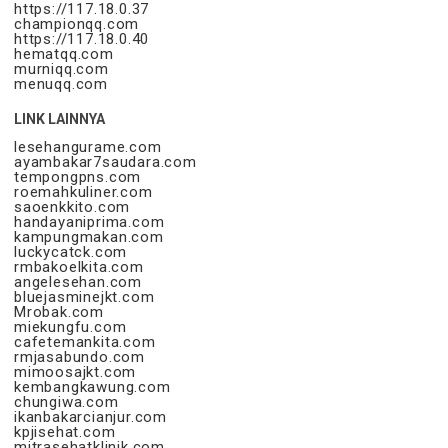
https://117.18.0.37
championqq.com
https://117.18.0.40
hematqq.com
murniqq.com
menuqq.com
LINK LAINNYA
lesehangurame.com
ayambakar7saudara.com
tempongpns.com
roemahkuliner.com
saoenkkito.com
handayaniprima.com
kampungmakan.com
luckycatck.com
rmbakoelkita.com
angelesehan.com
bluejasminejkt.com
Mrobak.com
miekungfu.com
cafetemankita.com
rmjasabundo.com
mimoosajkt.com
kembangkawung.com
chungiwa.com
ikanbakarcianjur.com
kpjisehat.com
mitrasehatklinik.com