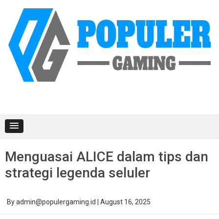
Skip
to
content
Menguasai ALICE dalam tips dan
strategi legenda seluler
By
admin@populergaming.id
|
August 16, 2025