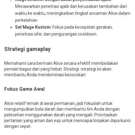
Menawarkan penetrasi ajaib dan kerusakan tambahan dari
waktu ke waktu, meningkatkan tingkat ancaman Alice dalam
perkelahian.
Set Mage Kustom
: Fokus pada kecepatan gerakan,
penetrasi sihir, dan pengurangan cooldown.
Strategi gameplay
Memahami cara bermain Alice secara efektif membedakan
pemain bagus dari yang hebat. Strategi -strategi ini akan
membantu Anda mendominasi kecocokan:
Fokus Game Awal
Alice relatif lemah di awal permainan, jadi fokuslah untuk
mengumpulkan bola darah dan membantu tim Anda dengan
pelecehan menggunakan darah yang mengalir. Prioritaskan
pertanian yang aman dan exp untuk mencapai lonjakan daya kunci
dengan cepat.