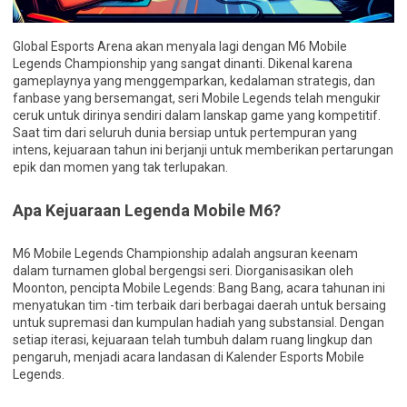
Global Esports Arena akan menyala lagi dengan M6 Mobile
Legends Championship yang sangat dinanti. Dikenal karena
gameplaynya yang menggemparkan, kedalaman strategis, dan
fanbase yang bersemangat, seri Mobile Legends telah mengukir
ceruk untuk dirinya sendiri dalam lanskap game yang kompetitif.
Saat tim dari seluruh dunia bersiap untuk pertempuran yang
intens, kejuaraan tahun ini berjanji untuk memberikan pertarungan
epik dan momen yang tak terlupakan.
Apa Kejuaraan Legenda Mobile M6?
M6 Mobile Legends Championship adalah angsuran keenam
dalam turnamen global bergengsi seri. Diorganisasikan oleh
Moonton, pencipta Mobile Legends: Bang Bang, acara tahunan ini
menyatukan tim -tim terbaik dari berbagai daerah untuk bersaing
untuk supremasi dan kumpulan hadiah yang substansial. Dengan
setiap iterasi, kejuaraan telah tumbuh dalam ruang lingkup dan
pengaruh, menjadi acara landasan di Kalender Esports Mobile
Legends.