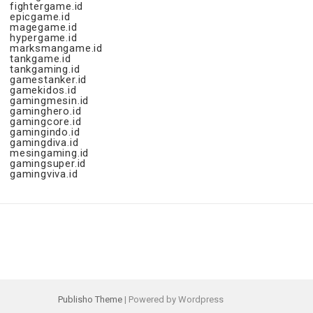
fightergame.id
epicgame.id
magegame.id
hypergame.id
marksmangame.id
tankgame.id
tankgaming.id
gamestanker.id
gamekidos.id
gamingmesin.id
gaminghero.id
gamingcore.id
gamingindo.id
gamingdiva.id
mesingaming.id
gamingsuper.id
gamingviva.id
Publisho Theme
| Powered by Wordpress