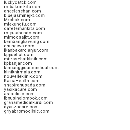
luckycatck.com
rmbakoelkita.com
angelesehan.com
bluejasminejkt.com
Mrobak.com
miekungfu.com
cafetemankita.com
rmjasabundo.com
mimoosajkt.com
kembangkawung.com
chungiwa.com
ikanbakarcianjur.com
kpjisehat.com
mitrasehatklinik.com
kpbanjar.com
kemanggisanmedical.com
kliniknirmala.com
nouvelleklinik.com
KainaHealth.com
shabirahusada.com
yadikacare.com
astaclinic.com
ibnusinalombok.com
grahamedicalkurdi.com
dyanzacare.com
griyabromoclinic.com