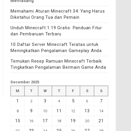
Memasang
Memahami Aturan Minecraft 34: Yang Harus
Diketahui Orang Tua dan Pemain
Unduh Minecraft 1.19 Gratis: Panduan Fitur
dan Pembaruan Terbaru
10 Daftar Server Minecraft Teratas untuk
Meningkatkan Pengalaman Gameplay Anda
Temukan Resep Ramuan Minecraft Terbaik:
Tingkatkan Pengalaman Bermain Game Anda
December 2025
M
T
W
T
F
S
S
1
3
5
7
2
4
6
9
11
13
8
10
12
14
15
17
19
21
16
18
20
23
25
27
22
24
26
28