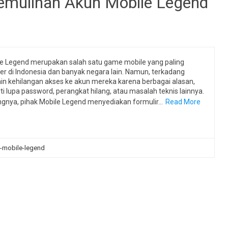
Pemulihan Akun Mobile Legend
e Legend merupakan salah satu game mobile yang paling
er di Indonesia dan banyak negara lain. Namun, terkadang
n kehilangan akses ke akun mereka karena berbagai alasan,
ti lupa password, perangkat hilang, atau masalah teknis lainnya.
gnya, pihak Mobile Legend menyediakan formulir…
Read More
n-mobile-legend