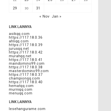
29
31
30
« Nov
Jan »
LINK LAINNYA
asikqq.com
https://117.18.0.36
ahliqq.com
https://117.18.0.39
jurusqq.net
https://117.18.0.42
murahqq.net
https://117.18.0.41
maindomino99.com
https://117.18.0.38
masterdomino99.com
https://117.18.0.37
championqq.com
https://117.18.0.40
hematqq.com
murniqq.com
menuqq.com
LINK LAINNYA
lesehangurame.com