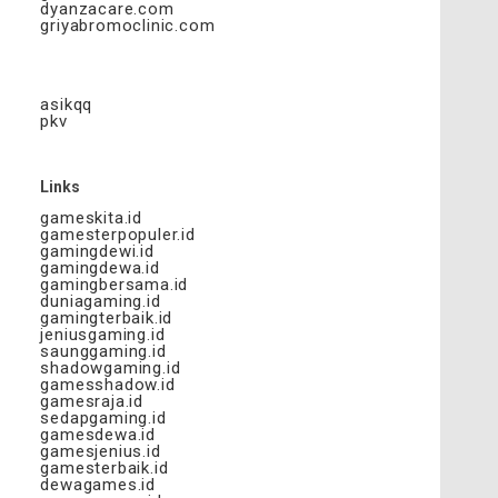
dyanzacare.com
griyabromoclinic.com
asikqq
pkv
Links
gameskita.id
gamesterpopuler.id
gamingdewi.id
gamingdewa.id
gamingbersama.id
duniagaming.id
gamingterbaik.id
jeniusgaming.id
saunggaming.id
shadowgaming.id
gamesshadow.id
gamesraja.id
sedapgaming.id
gamesdewa.id
gamesjenius.id
gamesterbaik.id
dewagames.id